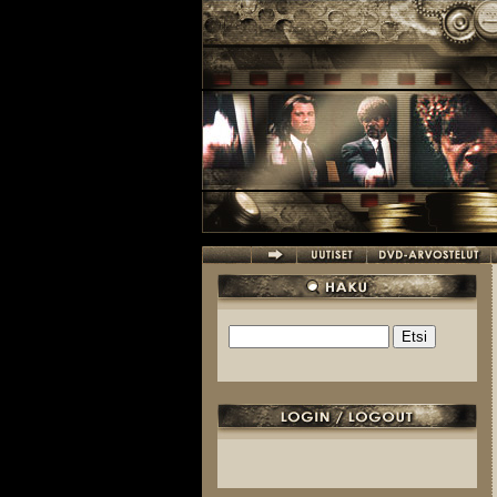
Hyppää pääsisältöön
Etsi
Hakulomake