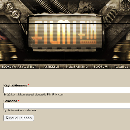
Käyttäjätunnus
*
Syötä käyttäjätunnuksesi sivustolle FilmiFIN.com.
Salasana
*
Syötä tunnuksesi salasana.