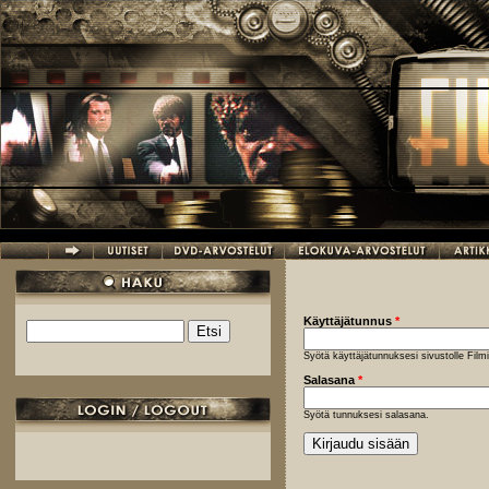
Hyppää pääsisältöön
Käyttäjätunnus
*
Etsi
Hakulomake
Syötä käyttäjätunnuksesi sivustolle Fil
Salasana
*
Syötä tunnuksesi salasana.