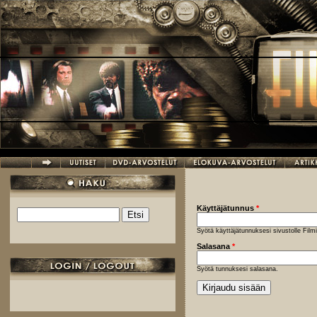
Hyppää pääsisältöön
Käyttäjätunnus
*
Etsi
Hakulomake
Syötä käyttäjätunnuksesi sivustolle Fil
Salasana
*
Syötä tunnuksesi salasana.