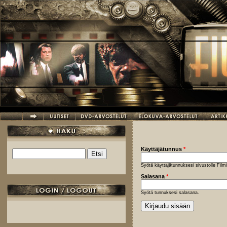
Hyppää pääsisältöön
Käyttäjätunnus
*
Etsi
Hakulomake
Syötä käyttäjätunnuksesi sivustolle Fil
Salasana
*
Syötä tunnuksesi salasana.