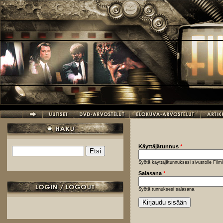
Hyppää pääsisältöön
Käyttäjätunnus
*
Etsi
Hakulomake
Syötä käyttäjätunnuksesi sivustolle Fil
Salasana
*
Syötä tunnuksesi salasana.