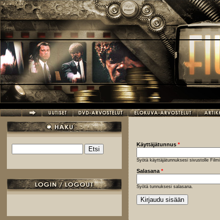
Hyppää pääsisältöön
Käyttäjätunnus
*
Etsi
Hakulomake
Syötä käyttäjätunnuksesi sivustolle Fil
Salasana
*
Syötä tunnuksesi salasana.