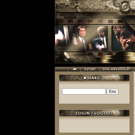
Hyppää pääsisältöön
Etsi
Hakulomake