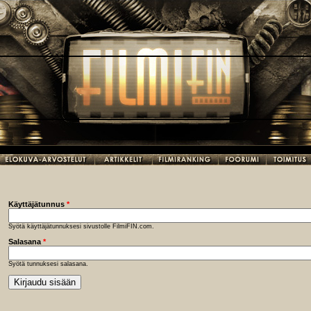
Käyttäjätunnus
*
Syötä käyttäjätunnuksesi sivustolle FilmiFIN.com.
Salasana
*
Syötä tunnuksesi salasana.