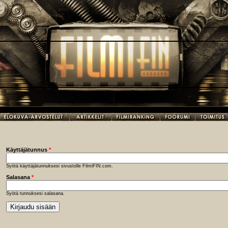
Käyttäjätunnus
*
Syötä käyttäjätunnuksesi sivustolle FilmiFIN.com.
Salasana
*
Syötä tunnuksesi salasana.