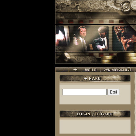
Hyppää pääsisältöön
Etsi
Hakulomake