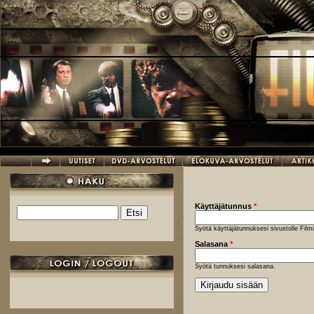
Hyppää pääsisältöön
Käyttäjätunnus
*
Etsi
Hakulomake
Syötä käyttäjätunnuksesi sivustolle Fil
Salasana
*
Syötä tunnuksesi salasana.