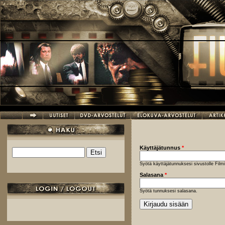
Hyppää pääsisältöön
Käyttäjätunnus
*
Etsi
Hakulomake
Syötä käyttäjätunnuksesi sivustolle Fil
Salasana
*
Syötä tunnuksesi salasana.