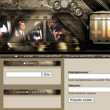
Hyppää pääsisältöön
Käyttäjätunnus
*
Etsi
Hakulomake
Syötä käyttäjätunnuksesi sivustolle Fil
Salasana
*
Syötä tunnuksesi salasana.