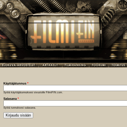
Käyttäjätunnus
*
Syötä käyttäjätunnuksesi sivustolle FilmiFIN.com.
Salasana
*
Syötä tunnuksesi salasana.