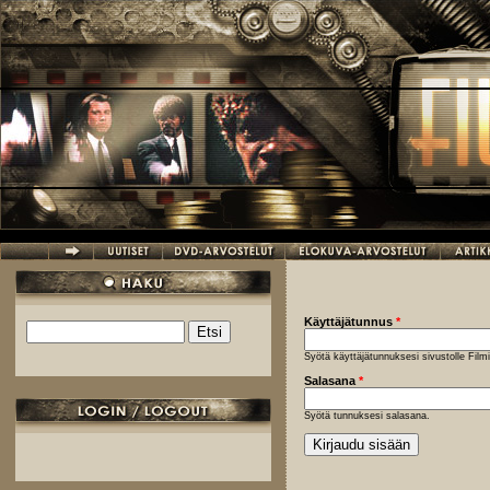
Hyppää pääsisältöön
Käyttäjätunnus
*
Etsi
Hakulomake
Syötä käyttäjätunnuksesi sivustolle Fil
Salasana
*
Syötä tunnuksesi salasana.