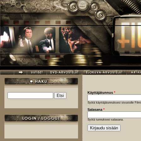
Hyppää pääsisältöön
Käyttäjätunnus
*
Etsi
Hakulomake
Syötä käyttäjätunnuksesi sivustolle Fil
Salasana
*
Syötä tunnuksesi salasana.