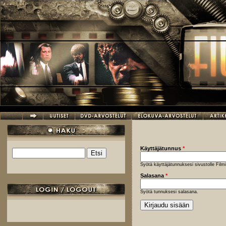
Hyppää pääsisältöön
Käyttäjätunnus
*
Etsi
Hakulomake
Syötä käyttäjätunnuksesi sivustolle Fil
Salasana
*
Syötä tunnuksesi salasana.