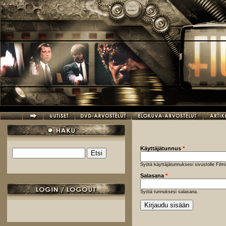
Hyppää pääsisältöön
Käyttäjätunnus
*
Etsi
Hakulomake
Syötä käyttäjätunnuksesi sivustolle Fil
Salasana
*
Syötä tunnuksesi salasana.