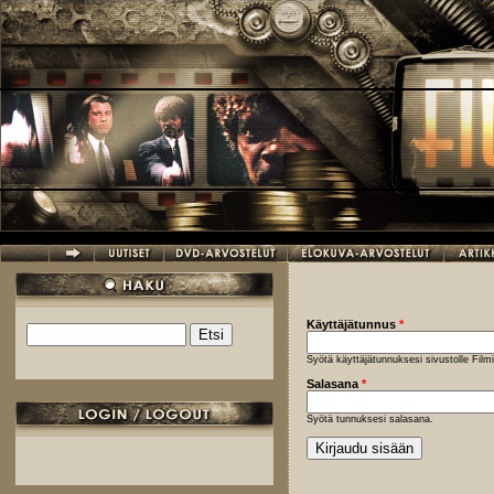
Hyppää pääsisältöön
Käyttäjätunnus
*
Etsi
Hakulomake
Syötä käyttäjätunnuksesi sivustolle Fil
Salasana
*
Syötä tunnuksesi salasana.