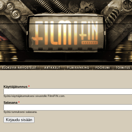
Käyttäjätunnus
*
Syötä käyttäjätunnuksesi sivustolle FilmiFIN.com.
Salasana
*
Syötä tunnuksesi salasana.