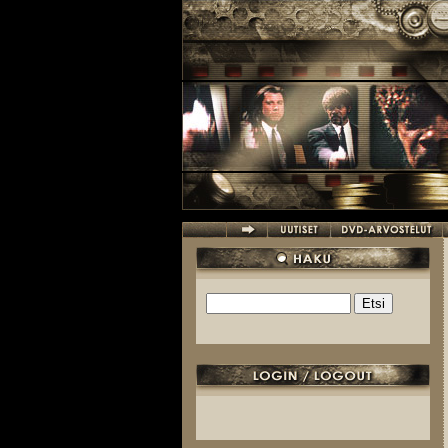
Hyppää pääsisältöön
Etsi
Hakulomake