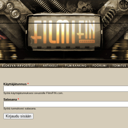
Käyttäjätunnus
*
Syötä käyttäjätunnuksesi sivustolle FilmiFIN.com.
Salasana
*
Syötä tunnuksesi salasana.