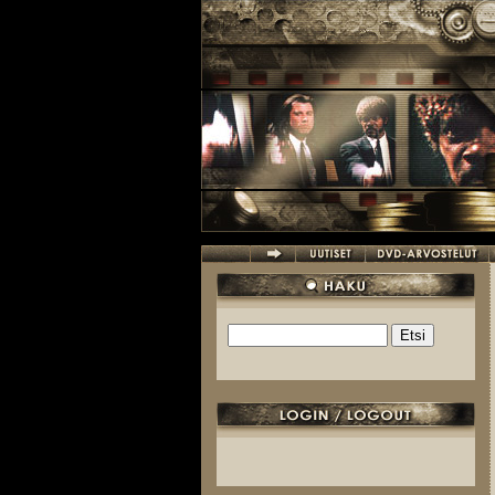
Hyppää pääsisältöön
Etsi
Hakulomake