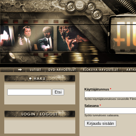
Hyppää pääsisältöön
Käyttäjätunnus
*
Etsi
Hakulomake
Syötä käyttäjätunnuksesi sivustolle Fil
Salasana
*
Syötä tunnuksesi salasana.