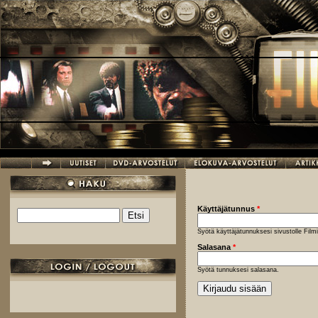
Hyppää pääsisältöön
Käyttäjätunnus
*
Etsi
Hakulomake
Syötä käyttäjätunnuksesi sivustolle Fil
Salasana
*
Syötä tunnuksesi salasana.