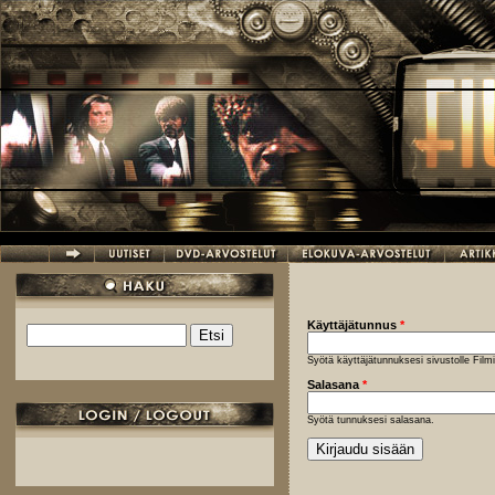
Hyppää pääsisältöön
Käyttäjätunnus
*
Etsi
Hakulomake
Syötä käyttäjätunnuksesi sivustolle Fil
Salasana
*
Syötä tunnuksesi salasana.