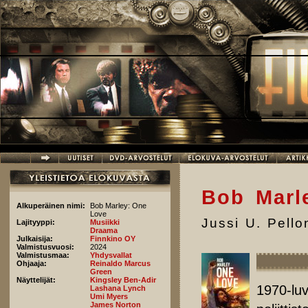
Hyppää pääsisältöön
Bob Marl
Alkuperäinen nimi:
Bob Marley: One
Love
Jussi U. Pell
Lajityyppi:
Musiikki
Draama
Julkaisija:
Finnkino OY
Valmistusvuosi:
2024
Valmistusmaa:
Yhdysvallat
Ohjaaja:
Reinaldo Marcus
Green
Näyttelijät:
Kingsley Ben-Adir
1970-luv
Lashana Lynch
Umi Myers
James Norton