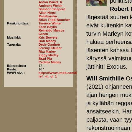
poliitti
Aston Barret Jr
Anthony Welsh
Robert 
Sheldon Sheperd
Allan Hope
järjestää suuren 
Mutabaruka
Brian Todd Boucher
Käsikirjoittaja:
Terence Winter
eivät kuitenkin k
Zach Baylin
Reinaldo Marcus
turvin Marleyn ko
Green
Musiikki:
Kris Bowers
haluaa perheensä
Bob Marley
Tuottaja:
Dede Gardner
Jeremy Kleiner
jäsenten kanssa L
Rita Marley
Ziggy Marley
käryssä valmistuu 
Brad Pitt
Cedella Marley
jättihitti Exodus.
Ikäsuositus:
12
Kesto:
107
WWW-sivu:
https://www.imdb.com/title/tt8521778/fullcredits/?
ref_=tt_ql_1
Will Smithille
Os
(2021) ohjannee
ajan hengen muka
ja kyllähän regg
ansaitseekin. Har
paljasta, vaan ty
rekonstruoimaan t