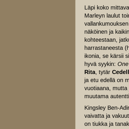
Läpi koko mittav
Marleyn laulut t
vallankumouksen 
näköinen ja kaikin
kohteestaan, jatku
harrastaneesta (h
ikonia, se kärsii 
hyvä syykin:
One
Rita
, tytär
Cedel
ja etu edellä on 
vuotiaana, mutta 
muutama autentti
Kingsley Ben-Adir
vaivatta ja vakuu
on tiukka ja tana