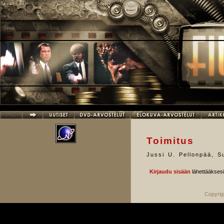
Hyppää pääsisältöön
Toimitus
Jussi U. Pellonpää
,
S
Kirjaudu sisään
lähettääkses
Copyrig