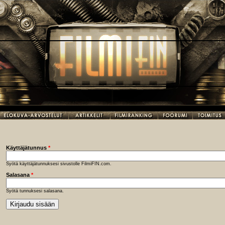
Käyttäjätunnus
*
Syötä käyttäjätunnuksesi sivustolle FilmiFIN.com.
Salasana
*
Syötä tunnuksesi salasana.