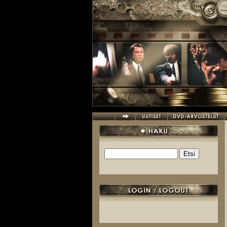
Hyppää pääsisältöön
Etsi
Hakulomake