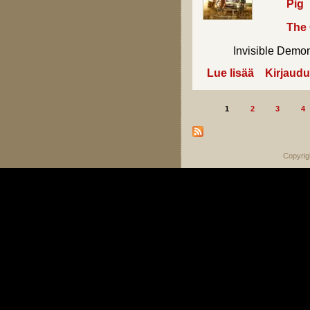
Pig
The 
Invisible Demons 
Lue lisää
about Ensi-illa
Kirjaudu
1
2
3
4
Sivut
Copyrig