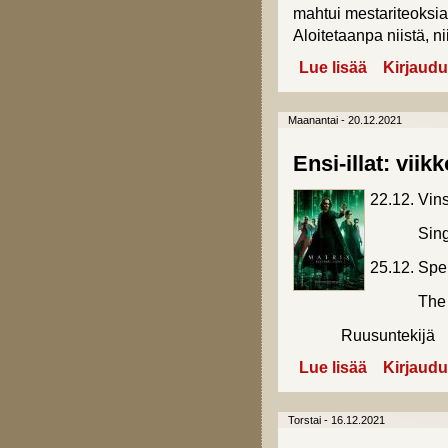
mahtui mestariteoksia,
Aloitetaanpa niistä, ni
Lue lisää
about Vuoden 
Kirjaudu
Maanantai - 20.12.2021
Ensi-illat: viik
22.12. Vin
Sing
25.12. Spe
The Matr
Ruusuntekijä
Lue lisää
about Ensi-illa
Kirjaudu
Torstai - 16.12.2021