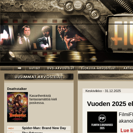
Hyppää pääsisältöön
Deathstalker
Keskiviikko - 31.12.2025
Kasarihenkistä
fantasiamättöä kieli
Vuoden 2025 el
poskessa.
FilmiF
akanoi
Spider-Man: Brand New Day
Lue l