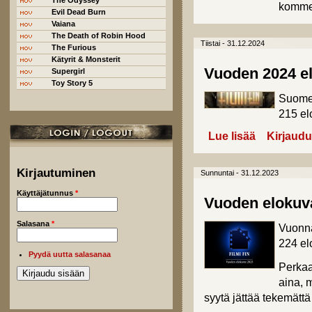
The Odyssey
komme
Evil Dead Burn
Vaiana
The Death of Robin Hood
Tiistai - 31.12.2024
The Furious
Kätyrit & Monsterit
Vuoden 2024 el
Supergirl
Toy Story 5
Suomes
215 el
Lue lisää
about Vuoden 
Kirjaudu
Kirjautuminen
Sunnuntai - 31.12.2023
Käyttäjätunnus
*
Vuoden elokuva
Salasana
*
Vuonna
224 el
Pyydä uutta salasanaa
Perkaa
aina, m
syytä jättää tekemätt