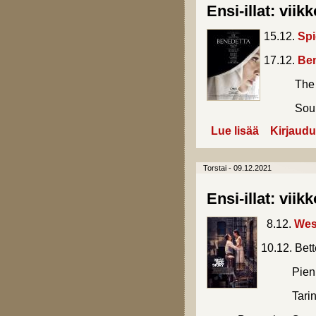
Ensi-illat: viik
15.12.
Sp
17.12.
Ben
The Hum
Sound o
Lue lisää
about Ensi-illa
Kirjaudu
Torstai - 09.12.2021
Ensi-illat: viik
8.12.
Wes
10.12. Bet
Pienmonte
Tarina Ka