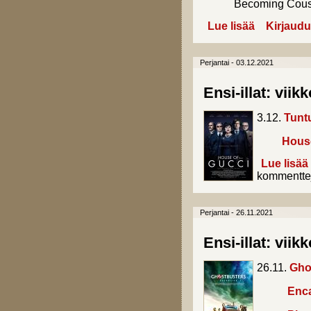
Becoming Cous
Lue lisää
about Ensi-illa
Kirjaudu
Perjantai - 03.12.2021
Ensi-illat: viik
3.12.
Tuntu
House
Lue lisää
kommentte
Perjantai - 26.11.2021
Ensi-illat: viik
26.11.
Ghos
Enc