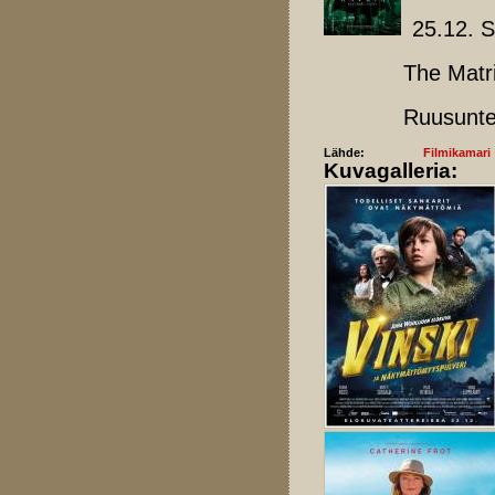
25.12. 
The Matrix R
Ruusunteki
Lähde:
Filmikamari
Kuvagalleria: