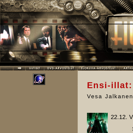
Hyppää pääsisältöön
Ensi-illat
Vesa Jalkane
22.12. V
Sin