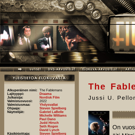
Hyppää pääsisältöön
The Fabl
Alkuperäinen nimi:
The Fablemans
Lajityyppi:
Draama
Jussi U. Pell
Julkaisija:
Nordisk Film
Valmistusvuosi:
2022
Valmistusmaa:
Yhdysvallat
Ohjaaja:
Steven Spielberg
Näyttelijät:
Gabriel LaBelle
Michelle Williams
Paul Dano
Judd Hirsch
On vuosi
Seth Rogen
David Lynch
Käsikirjoittaja:
Steven Spielberg