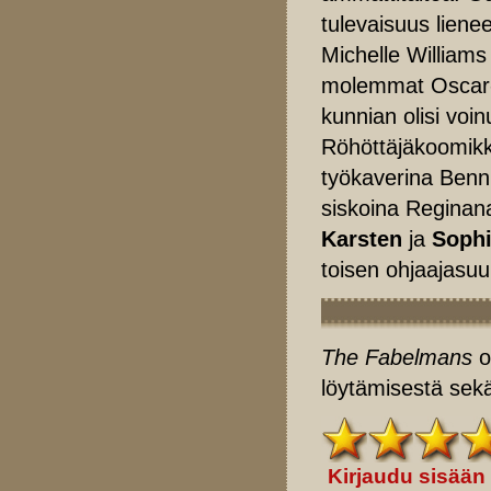
tulevaisuus lienee
Michelle Williams
molemmat Oscar-e
kunnian olisi voi
Röhöttäjäkoomik
työkaverina Benn
siskoina Reginan
Karsten
ja
Sophi
toisen ohjaajasu
The Fabelmans
o
löytämisestä sek
Kirjaudu sisään