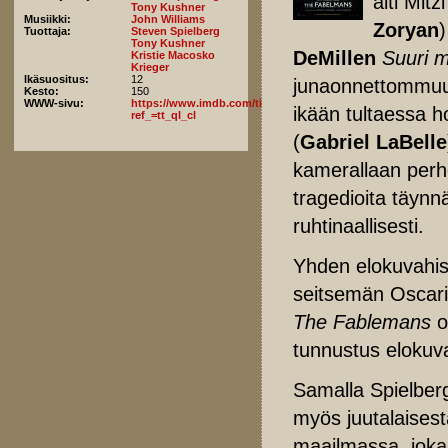
äiti Mitzi
Tony Kushner
Musiikki:
John Williams
Zoryan
)
Tuottaja:
Steven Spielberg
Tony Kushner
DeMillen
Suuri 
Kristie Macosko
Krieger
Ikäsuositus:
12
junaonnettommuusk
Kesto:
150
WWW-sivu:
https://www.imdb.com/title/tt14208870/fullcredits/?
ikään tultaessa 
ref_=tt_ql_cl
(
Gabriel LaBelle
kamerallaan perhe
tragedioita täynn
ruhtinaallisesti.
Yhden elokuvahis
seitsemän Oscarin
The Fablemans
o
tunnustus elokuva
Samalla Spielber
myös juutalaisest
maailmassa, joka 