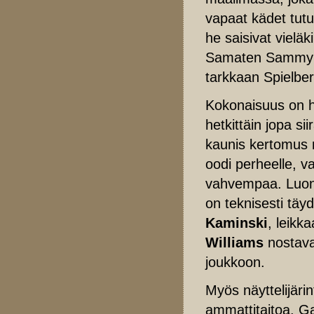
vapaat kädet tutu
he saisivat vielä
Samaten Sammyn el
tarkkaan Spielber
Kokonaisuus on h
hetkittäin jopa s
kaunis kertomus 
oodi perheelle, va
vahvempaa. Luonno
on teknisesti täy
Kaminski
, leikk
Williams
nostava
joukkoon.
Myös näyttelijäri
ammattitaitoa. Ga