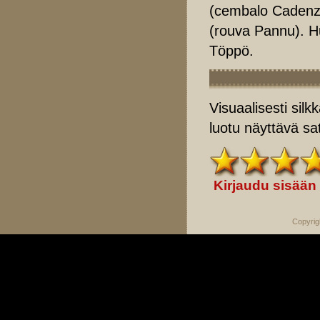
(cembalo Cadenz
(rouva Pannu). H
Töppö.
Visuaalisesti silkk
luotu näyttävä sa
Kirjaudu sisään
Copyrig