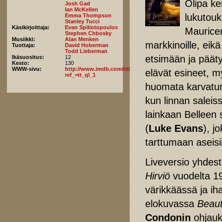
Olipa ke
Josh Gad
Ian McKellen
lukutouk
Emma Thompson
Stanley Tucci
Käsikirjoittaja:
Evan Spiliotopoulos
Maurice
Stephen Chbosky
Musiikki:
Alan Menken
markkinoille, eik
Tuottaja:
David Hoberman
Todd Lieberman
etsimään ja pääty
Ikäsuositus:
12
Kesto:
130
WWW-sivu:
http://www.imdb.com/title/tt2771200/fullcredits?
elävät esineet, my
ref_=tt_ql_1
huomata karvatur
kun linnan saleis
lainkaan Belleen 
(
Luke Evans
), j
tarttumaan aseisi
Liveversio yhdes
Hirviö
vuodelta 19
värikkäässä ja i
elokuvassa
Beaut
Condonin
ohjauk