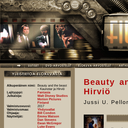
Hyppää pääsisältöön
Beauty a
Alkuperäinen nimi:
Beauty and the beast
Hirviö
– Kaunotar ja Hirviö
Lajityyppi:
Fantasia
Julkaisija:
Walt Disney Studios
Motion Pictures
Jussi U. Pell
Finland
Valmistusvuosi:
2017
Valmistusmaa:
Yhdysvallat
Ohjaaja:
Bill Condon
Näyttelijät:
Emma Watson
Dan Stevens
Ewan McGregor
Luke Evans