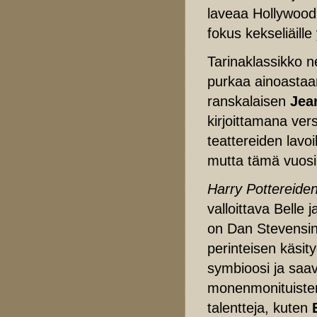
laveaa Hollywoodi
fokus kekseliäille 
Tarinaklassikko n
purkaa ainoastaa
ranskalaisen
Jea
kirjoittamana ver
teattereiden lavo
mutta tämä vuosim
Harry Pottereide
valloittava Belle
on Dan Stevensin 
perinteisen käsi
symbioosi ja saav
monenmonituisten
talentteja, kuten