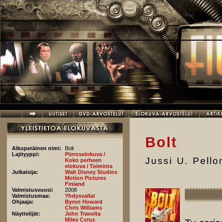
Hyppää pääsisältöön
Bolt
Alkuperäinen nimi:
Bolt
Lajityyppi:
Piirroselokuva /
Jussi U. Pell
Koko perheen
elokuva / Toiminta
Julkaisija:
Walt Disney Studios
Motion Pictures
Finland
Valmistusvuosi:
2008
Valmistusmaa:
Yhdysvallat
Ohjaaja:
Byron Howard
Chris Williams
Näyttelijät:
John Travolta
Miley Cyrus