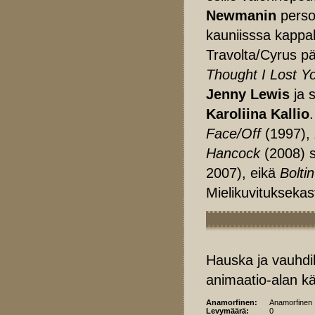
Newmanin
persoo
kauniisssa kapp
Travolta/Cyrus p
Thought I Lost Y
Jenny Lewis
ja 
Karoliina Kallio
Face/Off
(1997),
Hancock
(2008) s
2007), eikä
Boltin
Mielikuvituksekas
Hauska ja vauhdik
animaatio-alan kä
Anamorfinen:
Anamorfinen
Levymäärä:
0