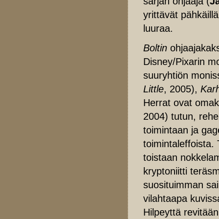
sarjan ohjaaja (
J
yrittävät pähkäil
luuraa.
Boltin
ohjaajakak
Disney/Pixarin mo
suuryhtiön monis
Little
, 2005),
Karh
Herrat ovat omak
2004) tutun, reh
toimintaan ja ga
toimintaleffoista
toistaan nokkelamp
kryptoniitti terä
suosituimman sa
vilahtaapa kuvis
Hilpeyttä revitää