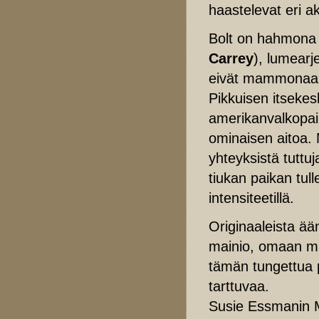
haastelevat eri a
Bolt on hahmona
Carrey
), lumearj
eivät mammonaa k
Pikkuisen itsekes
amerikanvalkopaim
ominaisen aitoa. 
yhteyksistä tuttuj
tiukan paikan tull
intensiteetillä.
Originaaleista ää
mainio, omaan ma
tämän tungettua p
tarttuvaa.
Susie Essmanin Mi