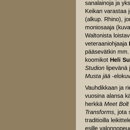
sanalainoja ja yks
Keikan varastaa j
(alkup. Rhino), jo
moniosaaja (kuvaaj
Waltonista loista
veteraaniohjaaja
pääsevätkin mm. 
koomikot
Heli Su
Studion
lipevänä 
Musta jää
-eloku
Vauhdikkaan ja r
vuosina alansa kä
herkkä
Meet Bolt
Transforms
, jota
traditioilla leikitt
esille valonnope