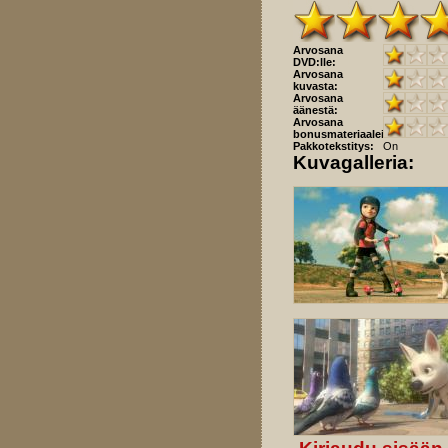
Arvosana
DVD:lle:
Arvosana
kuvasta:
Arvosana
äänestä:
Arvosana
bonusmateriaaleista:
Pakkotekstitys:
On
Kuvagalleria: