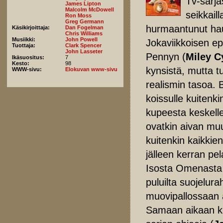
Tv-sarja
James Lipton
Malcolm McDowell
seikkail
Ron Moss
Greg Germann
hurmaantunut hau
Käsikirjoittaja:
Dan Fogelman
Chris Williams
Musiikki:
John Powell
Jokaviikkoisen ep
Tuottaja:
Clark Spencer
John Lasseter
Pennyn (
Miley C
Ikäsuositus:
7
Kesto:
98
kynsistä, mutta 
WWW-sivu:
Elokuvan www-sivu
realismin tasoa. 
koissulle kuitenk
kupeesta keskell
ovatkin aivan muut
kuitenkin kaikkie
jälleen kerran p
Isosta Omenasta 
puluilta suojelura
muovipallossaan 
Samaan aikaan ku