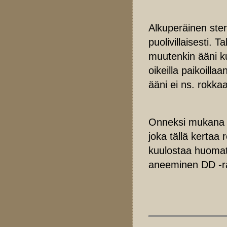
Alkuperäinen ster
puolivillaisesti. 
muutenkin ääni ku
oikeilla paikoilla
ääni ei ns. rokkaa
Onneksi mukana 
joka tällä kertaa
kuulostaa huomat
aneeminen DD -ra