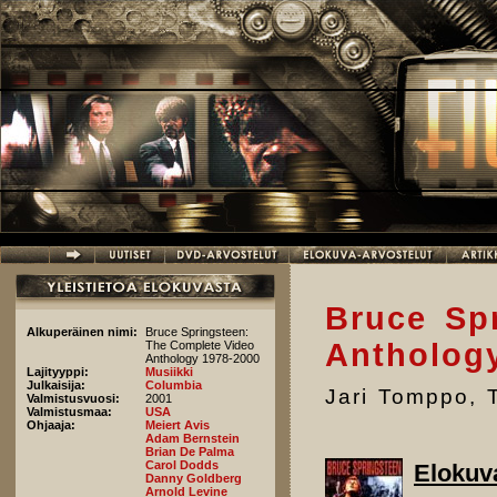
Hyppää pääsisältöön
Bruce Sp
Alkuperäinen nimi:
Bruce Springsteen:
Antholog
The Complete Video
Anthology 1978-2000
Lajityyppi:
Musiikki
Julkaisija:
Columbia
Jari Tomppo
,
Valmistusvuosi:
2001
Valmistusmaa:
USA
Ohjaaja:
Meiert Avis
Adam Bernstein
Brian De Palma
Carol Dodds
Elokuv
Danny Goldberg
Arnold Levine