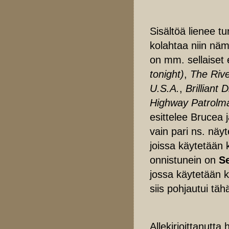
Sisältöä lienee t
kolahtaa niin näm
on mm. sellaiset
tonight)
,
The Riv
U.S.A.
,
Brilliant 
Highway Patrolm
esittelee Brucea 
vain pari ns. näy
joissa käytetään 
onnistunein on
S
jossa käytetään 
siis pohjautui tä
Allekirjoittanutta