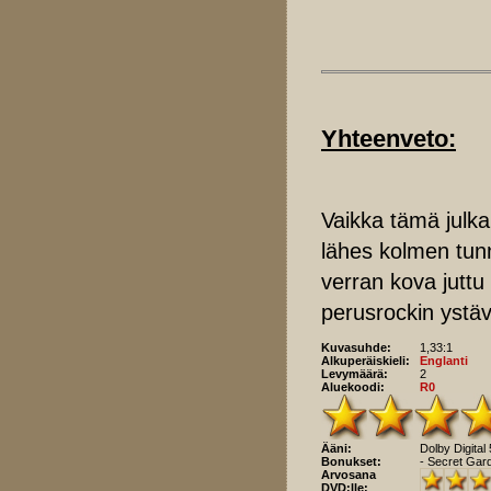
Yhteenveto:
Vaikka tämä julka
lähes kolmen tu
verran kova juttu
perusrockin ystäv
Kuvasuhde:
1,33:1
Alkuperäiskieli:
Englanti
Levymäärä:
2
Aluekoodi:
R0
Ääni:
Dolby Digital
Bonukset:
- Secret Gard
Arvosana
DVD:lle: