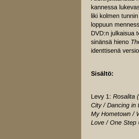
kannessa lukevas
liki kolmen tunni
loppuun mennessä
DVD:n julkaisua 
sinänsä hieno
Th
identtisenä versi
Sisältö:
Levy 1:
Rosalita 
City / Dancing in 
My Hometown / War
Love / One Step U