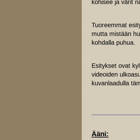
kohisee ja värit n
Tuoreemmat esity
mutta mistään hui
kohdalla puhua.
Esitykset ovat kyl
videoiden ulkoasu
kuvanlaadulla tä
Ääni: