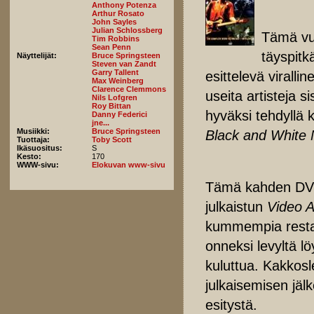
Anthony Potenza
Arthur Rosato
John Sayles
Julian Schlossberg
Tämä vu
Tim Robbins
Sean Penn
täyspit
Näyttelijät:
Bruce Springsteen
Steven van Zandt
Garry Tallent
esittelevä viralli
Max Weinberg
Clarence Clemmons
useita artisteja s
Nils Lofgren
Roy Bittan
hyväksi tehdyllä 
Danny Federici
jne...
Musiikki:
Bruce Springsteen
Black and White N
Tuottaja:
Toby Scott
Ikäsuositus:
S
Kesto:
170
WWW-sivu:
Elokuvan www-sivu
Tämä kahden DVD:
julkaistun
Video A
kummempia restau
onneksi levyltä l
kuluttua. Kakkosl
julkaisemisen jäl
esitystä.