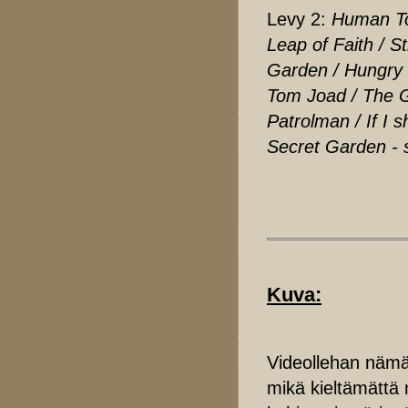
Levy 2:
Human Tou
Leap of Faith / S
Garden / Hungry H
Tom Joad / The 
Patrolman / If I s
Secret Garden - s
Kuva:
Videollehan nämä 
mikä kieltämättä