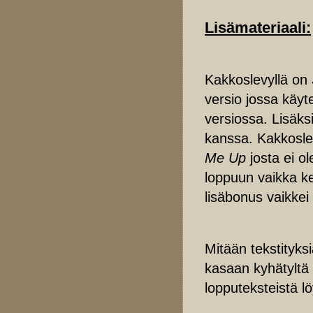
Lisämateriaali:
Kakkoslevyllä on
versio jossa käy
versiossa. Lisäks
kanssa. Kakkoslev
Me Up
josta ei o
loppuun vaikka ke
lisäbonus vaikkei
Mitään tekstityksi
kasaan kyhätyltä 
lopputeksteistä lö