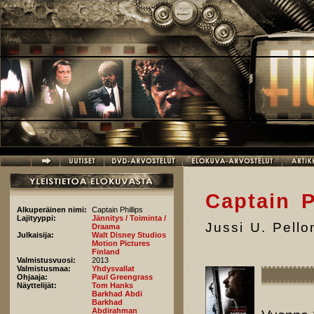
Hyppää pääsisältöön
Captain P
Alkuperäinen nimi:
Captain Phillips
Lajityyppi:
Jännitys / Toiminta /
Jussi U. Pell
Draama
Julkaisija:
Walt Disney Studios
Motion Pictures
Finland
Valmistusvuosi:
2013
Valmistusmaa:
Yhdysvallat
Ohjaaja:
Paul Greengrass
Näyttelijät:
Tom Hanks
Barkhad Abdi
Barkhad
Abdirahman