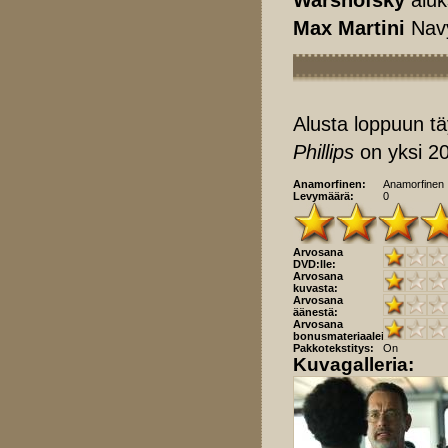
Max Martini
Navy
Alusta loppuun tä
Phillips
on yksi 20
Anamorfinen:
Anamorfinen
Levymäärä:
0
Arvosana
DVD:lle:
Arvosana
kuvasta:
Arvosana
äänestä:
Arvosana
bonusmateriaaleista:
Pakkotekstitys:
On
Kuvagalleria: