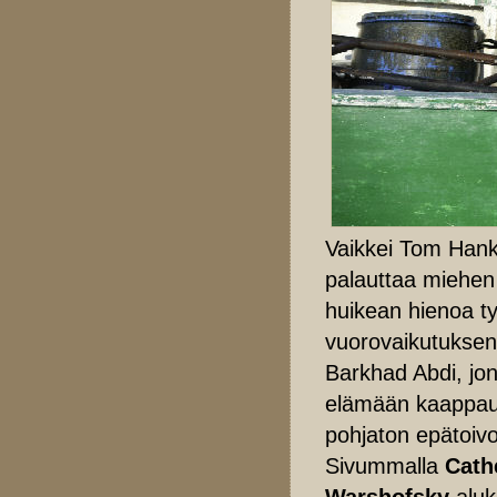
Vaikkei Tom Hanks
palauttaa miehen 
huikean hienoa ty
vuorovaikutuksen 
Barkhad Abdi, j
elämään kaappaus
pohjaton epätoiv
Sivummalla
Cath
Warshofsky
alu