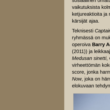
sosiaalinen omat
vaikutuksista ko
ketjureaktioita ja
kärsijät ajaa.
Teknisesti
Captain
ryhmässä on muka
operoiva
Barry 
(2011)) ja leikka
Medusan sinetti
,
virheettömän ko
score, jonka harm
Now
, joka on h
elokuvaan tehdy