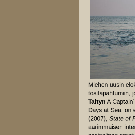
Miehen uusin elok
tositapahtumiin, j
Taltyn
A Captain`
Days at Sea, on 
(2007),
State of 
äärimmäisen intens