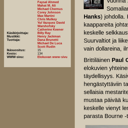
Vuonna 2
Faysal Ahmed
Mahat M. Ali
Somalia
Michael Chernus
Corey Johnson
Hanks
) johdolla.
Max Martini
Chris Mulkey
Yul Vazquez David
kaappareita joht
Warshofsky
Catherine Keener
keskelle selkkaus
Käsikirjoittaja:
Billy Ray
Musiikki:
Henry Jackman
Suurvaltiot ja lii
Tuottaja:
Dana Brunetti
Michael De Luca
Scott Rudin
vain dollareina, i
Ikäsuositus:
15
Kesto:
134
WWW-sivu:
Elokuvan www-sivu
Brittiläinen
Paul 
elokuvien yhteinen
täydellisyys. Kä
hengästyttäviin t
sellaisia mestarit
mustaa päivää k
keskelle vienyt
parasta Bourne -tr