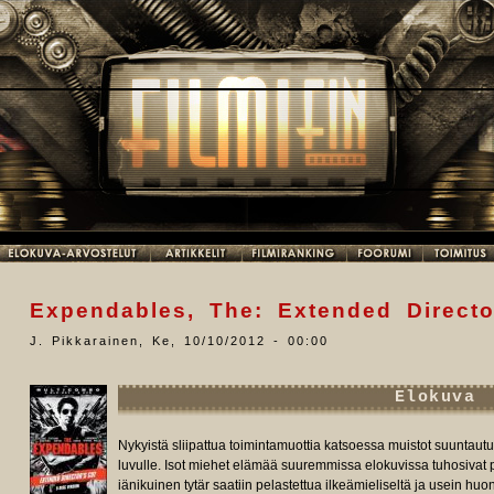
Expendables, The: Extended Director
J. Pikkarainen
,
Ke, 10/10/2012 - 00:00
Elokuva
Nykyistä sliipattua toimintamuottia katsoessa muistot suuntautuv
luvulle. Isot miehet elämää suuremmissa elokuvissa tuhosivat 
iänikuinen tytär saatiin pelastettua ilkeämieliseltä ja usein huon