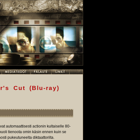
's Cut (Blu-ray)
at automaattisesti actionin kultaiselle 80-
puoli tienoota omin käsin ennen kuin se
osti pukeutuneelta diktaattorilta.