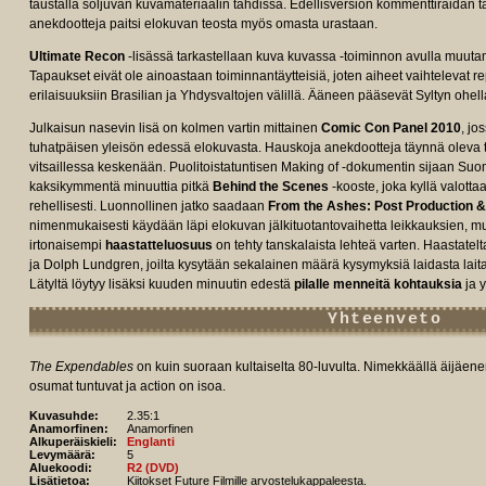
taustalla soljuvan kuvamateriaalin tahdissa. Edellisversion kommenttiraidan t
anekdootteja paitsi elokuvan teosta myös omasta urastaan.
Ultimate Recon
-lisässä tarkastellaan kuva kuvassa -toiminnon avulla muut
Tapaukset eivät ole ainoastaan toiminnantäytteisiä, joten aiheet vaihtelevat r
erilaisuuksiin Brasilian ja Yhdysvaltojen välillä. Ääneen pääsevät Syltyn ohel
Julkaisun nasevin lisä on kolmen vartin mittainen
Comic Con Panel 2010
, jo
tuhatpäisen yleisön edessä elokuvasta. Hauskoja anekdootteja täynnä oleva 
vitsaillessa keskenään. Puolitoistatuntisen Making of -dokumentin sijaan Su
kaksikymmentä minuuttia pitkä
Behind the Scenes
-kooste, joka kyllä valottaa
rehellisesti. Luonnollinen jatko saadaan
From the Ashes: Post Production 
nimenmukaisesti käydään läpi elokuvan jälkituotantovaihetta leikkauksien, mu
irtonaisempi
haastatteluosuus
on tehty tanskalaista lehteä varten. Haastatel
ja Dolph Lundgren, joilta kysytään sekalainen määrä kysymyksiä laidasta lai
Lätyltä löytyy lisäksi kuuden minuutin edestä
pilalle menneitä kohtauksia
ja y
Yhteenveto
The Expendables
on kuin suoraan kultaiselta 80-luvulta. Nimekkäällä äijäenergi
osumat tuntuvat ja action on isoa.
Kuvasuhde:
2.35:1
Anamorfinen:
Anamorfinen
Alkuperäiskieli:
Englanti
Levymäärä:
5
Aluekoodi:
R2 (DVD)
Lisätietoa:
Kiitokset Future Filmille arvostelukappaleesta.