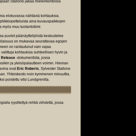
apaan Stallone jakaa mielenkiintoisia
amia elokuvassa nähtäviä kohtauksia.
epliikkiopetteluista aina kuvauspaikkojen
la myös muu tuotantotiimi.
ssa puolet päänäyttelijöistä keskustelee
tilaisuus on mukavaa seurattavaa egojen
omeen on rantautunut vain vajaa
 valittuja kohtauksia suhteellisen hyvin ja
& Release
-dokumentista, jossa
siikin ja yleisöpalautteen voimin. Hieman
tavina ovat
Eric Roberts
, Sylvester Stallone
taan. Yhteiskesto noin kymmenen minuuttia.
ksi poistettu vitsi Lundgrenilta.
alla ryyditettyä rehtiä viihdettä, jossa