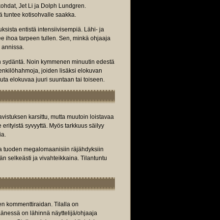
kohdat, Jet Li ja Dolph Lundgren.
kä tuntee kotisohvalle saakka.
sista entistä intensiivisempiä. Lähi- ja
ee ihoa tarpeen tullen. Sen, minkä ohjaaja
 annissa.
n sydäntä. Noin kymmenen minuutin edestä
enkilöhahmoja, joiden lisäksi elokuvan
ta elokuvaa juuri suuntaan tai toiseen.
vistuksen karsittu, mutta muutoin loistavaa
rityistä syvyyttä. Myös tarkkuus säilyy
ia.
lla tuoden megalomaanisiin räjähdyksiin
än selkeästi ja vivahteikkaina. Tilantuntu
en kommenttiraidan. Tilalla on
äänessä on lähinnä näyttelijä/ohjaaja