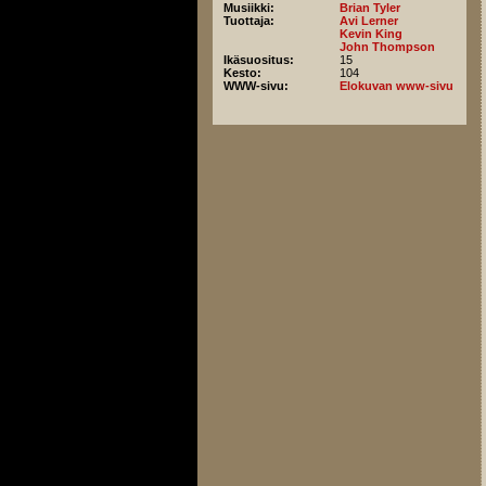
Musiikki:
Brian Tyler
Tuottaja:
Avi Lerner
Kevin King
John Thompson
Ikäsuositus:
15
Kesto:
104
WWW-sivu:
Elokuvan www-sivu