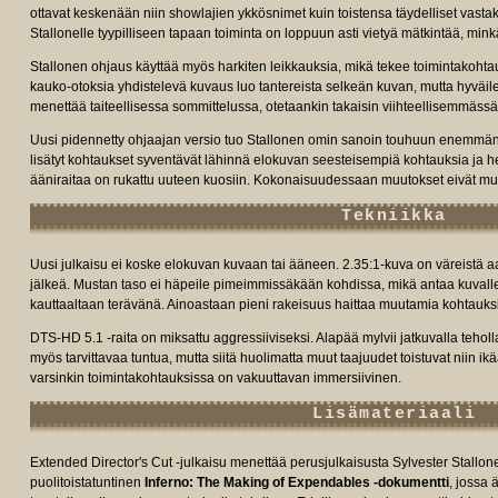
ottavat keskenään niin showlajien ykkösnimet kuin toistensa täydelliset vasta
Stallonelle tyypilliseen tapaan toiminta on loppuun asti vietyä mätkintää, min
Stallonen ohjaus käyttää myös harkiten leikkauksia, mikä tekee toimintakohtauk
kauko-otoksia yhdistelevä kuvaus luo tantereista selkeän kuvan, mutta hyväil
menettää taiteellisessa sommittelussa, otetaankin takaisin viihteellisemmässä
Uusi pidennetty ohjaajan versio tuo Stallonen omin sanoin touhuun enemmä
lisätyt kohtaukset syventävät lähinnä elokuvan seesteisempiä kohtauksia ja h
ääniraitaa on rukattu uuteen kuosiin. Kokonaisuudessaan muutokset eivät muu
Tekniikka
Uusi julkaisu ei koske elokuvan kuvaan tai ääneen. 2.35:1-kuva on väreistä aa
jälkeä. Mustan taso ei häpeile pimeimmissäkään kohdissa, mikä antaa kuvalle e
kauttaaltaan terävänä. Ainoastaan pieni rakeisuus haittaa muutamia kohtauks
DTS-HD 5.1 -raita on miksattu aggressiiviseksi. Alapää mylvii jatkuvalla teho
myös tarvittavaa tuntua, mutta siitä huolimatta muut taajuudet toistuvat niin ikä
varsinkin toimintakohtauksissa on vakuuttavan immersiivinen.
Lisämateriaali
Extended Director's Cut -julkaisu menettää perusjulkaisusta Sylvester Stallon
puolitoistatuntinen
Inferno: The Making of Expendables -dokumentti
, jossa 