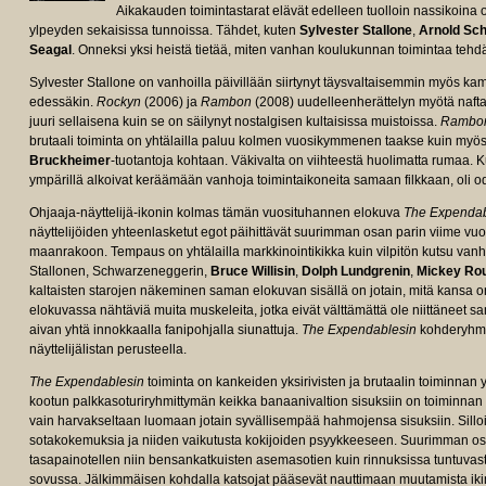
Aikakauden toimintastarat elävät edelleen tuolloin nassikoina o
ylpeyden sekaisissa tunnoissa. Tähdet, kuten
Sylvester Stallone
,
Arnold Sc
Seagal
. Onneksi yksi heistä tietää, miten vanhan koulukunnan toimintaa tehd
Sylvester Stallone on vanhoilla päivillään siirtynyt täysvaltaisemmin myös kame
edessäkin.
Rockyn
(2006) ja
Rambon
(2008) uudelleenherättelyn myötä naftali
juuri sellaisena kuin se on säilynyt nostalgisen kultaisissa muistoissa.
Rambo
brutaali toiminta on yhtälailla paluu kolmen vuosikymmenen taakse kuin myö
Bruckheimer
-tuotantoja kohtaan. Väkivalta on viihteestä huolimatta rumaa.
ympärillä alkoivat keräämään vanhoja toimintaikoneita samaan filkkaan, oli odo
Ohjaaja-näyttelijä-ikonin kolmas tämän vuosituhannen elokuva
The Expenda
näyttelijöiden yhteenlasketut egot päihittävät suurimman osan parin viime v
maanrakoon. Tempaus on yhtälailla markkinointikikka kuin vilpitön kutsu vanh
Stallonen, Schwarzeneggerin,
Bruce Willisin
,
Dolph Lundgrenin
,
Mickey Ro
kaltaisten starojen näkeminen saman elokuvan sisällä on jotain, mitä kansa 
elokuvassa nähtäviä muita muskeleita, jotka eivät välttämättä ole niittäneet sa
aivan yhtä innokkaalla fanipohjalla siunattuja.
The Expendablesin
kohderyhmä
näyttelijälistan perusteella.
The Expendablesin
toiminta on kankeiden yksirivisten ja brutaalin toiminnan y
kootun palkkasoturiryhmittymän keikka banaanivaltion sisuksiin on toiminnan 
vain harvakseltaan luomaan jotain syvällisempää hahmojensa sisuksiin. Sillo
sotakokemuksia ja niiden vaikutusta kokijoiden psyykkeeseen. Suurimman os
tasapainotellen niin bensankatkuisten asemasotien kuin rinnuksissa tuntuvasti
sovussa. Jälkimmäisen kohdalla katsojat pääsevät nauttimaan muutamista ikim