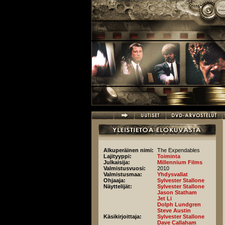
Hyppää pääsisältöön
Alkuperäinen nimi:
The Expendables
Lajityyppi:
Toiminta
Julkaisija:
Millennium Films
Valmistusvuosi:
2010
Valmistusmaa:
Yhdysvallat
Ohjaaja:
Sylvester Stallone
Näyttelijät:
Sylvester Stallone
Jason Statham
Jet Li
Dolph Lundgren
Steve Austin
Käsikirjoittaja:
Sylvester Stallone
Dave Callaham