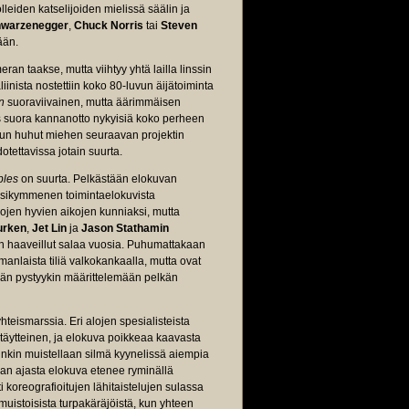
lleiden katselijoiden mielissä säälin ja
hwarzenegger
,
Chuck Norris
tai
Steven
ään.
ran taakse, mutta viihtyy yhtä lailla linssin
inista nostettiin koko 80-luvun äijätoiminta
n
suoraviivainen, mutta äärimmäisen
s suora kannanotto nykyisiä koko perheen
 Kun huhut miehen seuraavan projektin
tettavissa jotain suurta.
bles
on suurta. Pelkästään elokuvan
uosikymmenen toimintaelokuvista
ojen hyvien aikojen kunniaksi, mutta
urken
,
Jet Lin
ja
Jason Stathamin
on haaveillut salaa vuosia. Puhumattakaan
manlaista tiliä valkokankaalla, mutta ovat
n pystyykin määrittelemään pelkän
hteismarssia. Eri alojen spesialisteista
täytteinen, ja elokuva poikkeaa kaavasta
inkin muistellaan silmä kyynelissä aiempia
an ajasta elokuva etenee ryminällä
 koreografioitujen lähitaistelujen sulassa
uistoisista turpakäräjöistä, kun yhteen