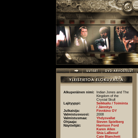
Hyppää pääsisältöön
Alkuperäinen nimi:
Indian Jones and The
Kingdom of the
Crystal Skull
Lajityyppi:
Seikkailu / Toiminta
/ Jännitys
Julkaisija:
Finnkino OY
Valmistusvuosi:
2008
Valmistusmaa:
Yhdysvallat
Ohjaaja:
Steven Spielberg
Näyttelijät:
Harrison Ford
Karen Allen
Shia LaBeouf
Cate Blanchett