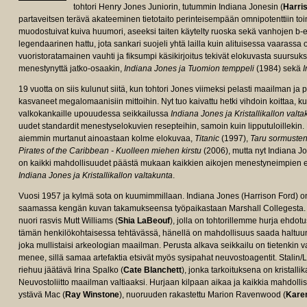
tohtori Henry Jones Juniorin, tutummin Indiana Jonesin (
Harri
partaveitsen terävä akateeminen tietotaito perinteisempään omnipotenttiin t
muodostuivat kuiva huumori, aseeksi taiten käytelty ruoska sekä vanhojen b
legendaarinen hattu, jota sankari suojeli yhtä lailla kuin alituisessa vaarassa
vuoristoratamainen vauhti ja fiksumpi käsikirjoitus tekivät elokuvasta suursukse
menestynyttä jatko-osaakin,
Indiana Jones ja Tuomion temppeli
(1984) sekä
I
19 vuotta on siis kulunut siitä, kun tohtori Jones viimeksi pelasti maailman ja p
kasvaneet megalomaanisiin mittoihin. Nyt tuo kaivattu hetki vihdoin koittaa, k
valkokankaille upouudessa seikkailussa
Indiana Jones ja Kristallikallon valta
uudet standardit menestyselokuvien resepteihin, samoin kuin lipputuloillekin.
aiemmin murtanut ainoastaan kolme elokuvaa,
Titanic
(1997),
Taru sormusten
Pirates of the Caribbean - Kuolleen miehen kirstu
(2006), mutta nyt Indiana Jo
on kaikki mahdollisuudet päästä mukaan kaikkien aikojen menestyneimpien el
Indiana Jones ja Kristallikallon valtakunta
.
Vuosi 1957 ja kylmä sota on kuumimmillaan. Indiana Jones (Harrison Ford) o
saamassa kengän kuvan takamukseensa työpaikastaan Marshall Collegesta. Yl
nuori rasvis Mutt Williams (
Shia LaBeouf
), jolla on tohtorillemme hurja ehdot
tämän henkilökohtaisessa tehtävässä, hänellä on mahdollisuus saada haltuunsa
joka mullistaisi arkeologian maailman. Perusta alkava seikkailu on tietenkin 
menee, sillä samaa artefaktia etsivät myös sysipahat neuvostoagentit. Stalin
riehuu jäätävä Irina Spalko (
Cate Blanchett
), jonka tarkoituksena on kristalli
Neuvostoliitto maailman valtiaaksi. Hurjaan kilpaan aikaa ja kaikkia mahdolli
ystävä Mac (
Ray Winstone
), nuoruuden rakastettu Marion Ravenwood (
Karen