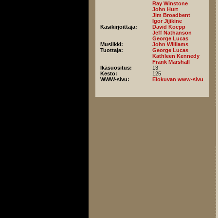
Ray Winstone
John Hurt
Jim Broadbent
Igor Jijikine
Käsikirjoittaja:
David Koepp
Jeff Nathanson
George Lucas
Musiikki:
John Williams
Tuottaja:
George Lucas
Kathleen Kennedy
Frank Marshall
Ikäsuositus:
13
Kesto:
125
WWW-sivu:
Elokuvan www-sivu