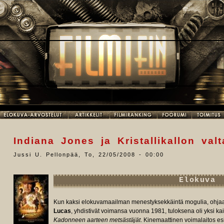
Indiana Jones ja Kristallikallon val
Jussi U. Pellonpää
,
To, 22/05/2008 - 00:00
Elokuva
Kun kaksi elokuvamaailman menestyksekkäintä mogulia, ohja
Lucas
, yhdistivät voimansa vuonna 1981, tuloksena oli yksi kai
Kadonneen aarteen metsästäjät
. Kinemaattinen voimalaitos es