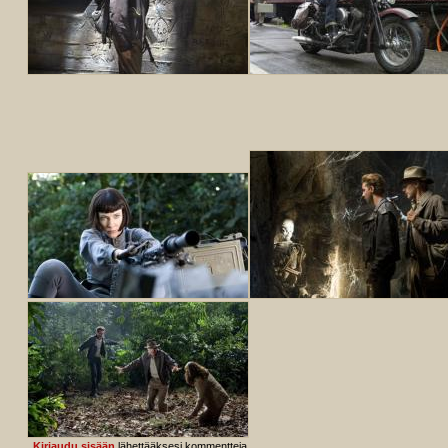
Kirjaudu sisään
lähettääksesi kommentteja