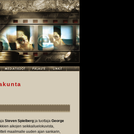
takunta
aja
Steven Spielberg
ja tuottaja
George
kkien aikojen seikkailuelokuvista,
itteli maailmalle uuden ajan sankarin,