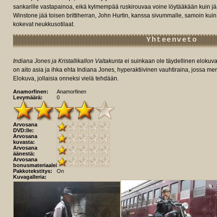
sankarille vastapainoa, eikä kylmempää ruskirouvaa voine löytääkään kuin jä
Winstone jää toisen brittiherran, John Hurtin, kanssa sivummalle, samoin ku
kokevat neukkusotilaat.
Yhteenveto
Indiana Jones ja Kristallikallon Valtakunta
ei suinkaan ole täydellinen elokuva
on aito asia ja ihka ehta Indiana Jones, hyperaktiivinen vauhtiraina, jossa m
Elokuva, jollaisia onneksi vielä tehdään.
Anamorfinen:
Anamorfinen
Levymäärä:
0
Arvosana
DVD:lle:
Arvosana
kuvasta:
Arvosana
äänestä:
Arvosana
bonusmateriaaleista:
Pakkotekstitys:
On
Kuvagalleria: