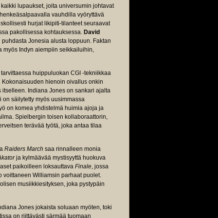
kaikki lupaukset, joita universumin johtavat
ä henkeäsalpaavalla vauhdilla vyöryttävä
ollisesti hurjat likipiti-tilanteet seuraavat
assa pakollisessa kohtauksessa.
David
n puhdasta Jonesia alusta loppuun. Faktan
sia myös Indyn aiempiin seikkailuihin,
tarvittaessa huippuluokan CGI -tekniikkaa
iin. Kokonaisuuden hienoin oivallus onkin
itselleen. Indiana Jones on sankari ajalta
i on säilytetty myös uusimmassa
ö on komea yhdistelmä huimia ajoja ja
aailma. Spielbergin toisen kollaboraattorin,
erveitsen terävää työtä, joka antaa tilaa
ma
Raiders March
saa rinnalleen monia
Akator
ja kylmäävää mystisyyttä huokuva
laset paikoilleen loksauttava
Finale
, jossa
jo voittaneen Williamsin parhaat puolet.
uolisen musiikkiesityksen, joka pystypäin
diana Jones jokaista soluaan myöten, toki
issa on riittävästi särmää tuomaan