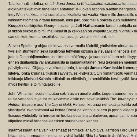
Tätä kannatti odottaa, sillä
Indiana Jones ja Kristallikallon valtakunta
lunastaa 
elokuvantekijät ovat faneilleen antaneet. A-luokan actionia b-leffan hengess
Indy IV on kaikkea, mitä suurelta seikkailulta voi vaatia. Aiemmille Joneseille usk
katkeamattomana virtana toisiaan, eikä jarrupolkimella poiketa kuin muutam
Koeppin
käsikirjoitus George Lucasin ja
Jeff Nathansonin
tarinan pohjalta o
ja fiktion sekoitus toimii mallikkaasti ja keikkaan on ympätty tukuttain viittauk
samoin kuin kunnianosoituksia sarjassa jo vierailleille henkilöille.
Steven Spielberg ohjaa elokuvaansa varmalla kädellä, yhdistelee ainoastaan 
fyysisiin stuntteihin sekä käsityönä tehtyihin optisiin ja visuaalisiin tehosteis
juuri leffan pohjimmainen teeskentelemättömyys ja suoraselkäinen rehellisyys 
ennen digitaalista vallankumousta ja samankaltainen reilu tekemisen meinink
päivityksessä. Ohjaajan vakikumppanin, kuvaaja
Janusz Kaminskin
kameraty
liitelyä, jonka kruunaa fiksusti sävytetty, esi-Indyista tutun romantisoitu värim
leikkaaja
Michael Kahnin
editointi on eläväistä, ja henkilöihin keskittyvää, las
myös hektisille toimintajaksoille.
John Williamsin score intoutuu sekin aivan uusille urille. Legendaarinen tee
uusia variaatioita, joista mukavimmin esille nousevat leikkisä
The Journey to 
Hidden Treasure and The City of Gold
. Reissun kruunaa riehakas ja kaikki pa
yhdistyvät uskomattomat 44 kertaa Oscar-palkinnolle olleen ja pystin viidesti 
Iloisuus yhdistettynä heroismiin tuottaa detaljeja tuhlailevan, upean ja monip
kilpailee minkä tahansa klassisen suurteoksen kanssa.
Ikääntyessään aina vain karismaattisemmaksi ahavoituva Harrison Ford ON In
hitaampi ja harmaampi, mutta Indy yhtä kaikki. Shia LaBeoufin ärhäkässä Mutt