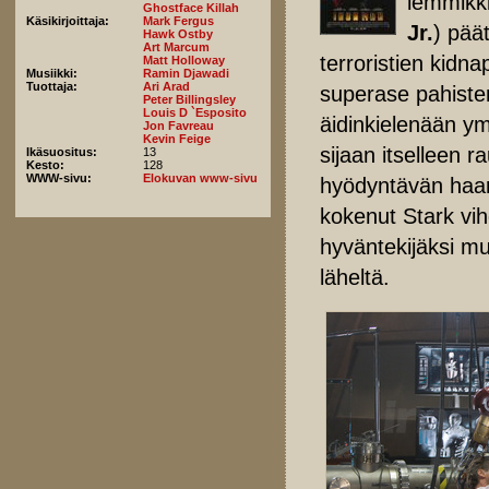
lemmikki
Ghostface Killah
Käsikirjoittaja:
Mark Fergus
Jr.
) pää
Hawk Ostby
Art Marcum
terroristien kidn
Matt Holloway
Musiikki:
Ramin Djawadi
Tuottaja:
Ari Arad
superase pahisten
Peter Billingsley
Louis D `Esposito
äidinkielenään y
Jon Favreau
Kevin Feige
sijaan itselleen r
Ikäsuositus:
13
Kesto:
128
WWW-sivu:
Elokuvan www-sivu
hyödyntävän haar
kokenut Stark vi
hyväntekijäksi m
läheltä.