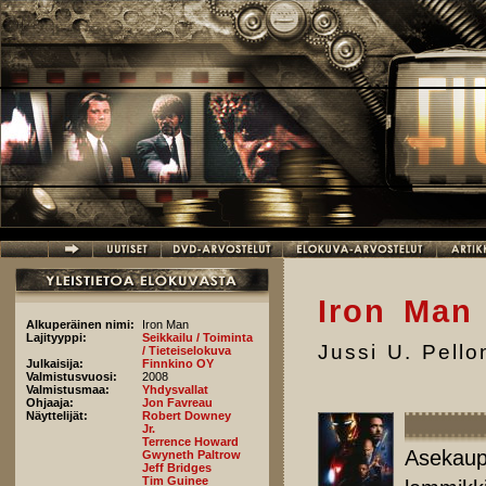
Hyppää pääsisältöön
Iron Man
Alkuperäinen nimi:
Iron Man
Lajityyppi:
Seikkailu / Toiminta
Jussi U. Pell
/ Tieteiselokuva
Julkaisija:
Finnkino OY
Valmistusvuosi:
2008
Valmistusmaa:
Yhdysvallat
Ohjaaja:
Jon Favreau
Näyttelijät:
Robert Downey
Jr.
Terrence Howard
Asekaupo
Gwyneth Paltrow
Jeff Bridges
Tim Guinee