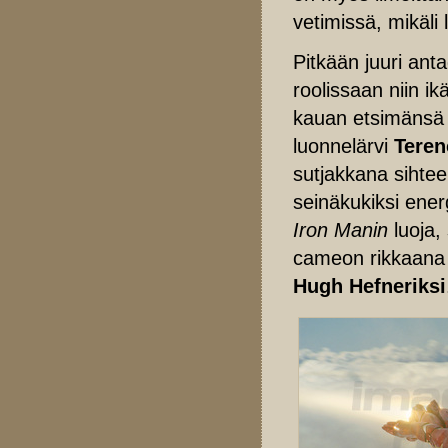
vetimissä, mikäli
Pitkään juuri ant
roolissaan niin i
kauan etsimänsä 
luonnelärvi
Tere
sutjakkana sihtee
seinäkukiksi energ
Iron Manin
luoja,
cameon rikkaana 
Hugh Hefneriksi