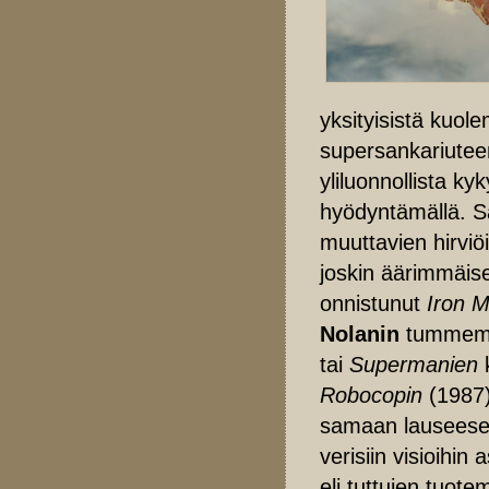
yksityisistä kuo
supersankariutee
yliluonnollista k
hyödyntämällä. S
muuttavien hirviö
joskin äärimmäisen
onnistunut
Iron 
Nolanin
tummemp
tai
Supermanien
k
Robocopin
(1987)
samaan lausees
verisiin visioihi
eli tuttujen tuote