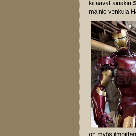
kiilaavat ainakin
mainio venkula H
on myös ilmoitta