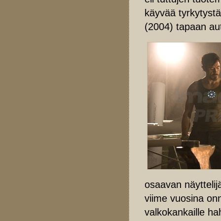
käyvää tyrkytys
(2004) tapaan auto
osaavan näytteli
viime vuosina onn
valkokankaille h