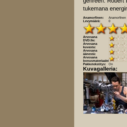
genreen. Robert D
tukemana energin
Anamorfinen:
Anamorfinen
Levymäärä:
0
Arvosana
DVD:lle:
Arvosana
kuvasta:
Arvosana
äänestä:
Arvosana
bonusmateriaaleista:
Pakkotekstitys:
On
Kuvagalleria: