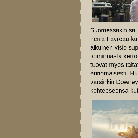
Suomessakin sai 
herra Favreau kui
aikuinen visio su
toiminnasta kert
tuovat myös taitav
erinomaisesti. H
varsinkin Downey 
kohteeseensa kui