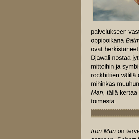
palvelukseen vas
oppipoikana
Batm
ovat herkistänee
Djawali nostaa j
mittoihin ja symb
rockhittien välil
mihinkäs muuhun
Man
, tällä kertaa
toimesta.
Iron Man
on terve