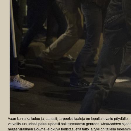
Vaan kun aika kuluu ja, taatusti, tarpeeksi taaloja on lopulta luvattu pöydälle, 
velvollisuus, tehdä paluu upeasti hallitsemaansa genreen.
Medusoiden
sijaan
neljäs virallinen
Bourne
-elokuva todistaa, että taito ja tyyli on tallella molem