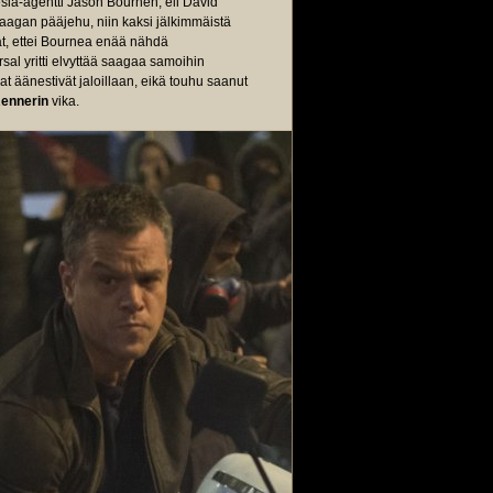
ia-agentti Jason Bournen, eli David
aagan pääjehu, niin kaksi jälkimmäistä
at, ettei Bournea enää nähdä
sal yritti elvyttää saagaa samoihin
at äänestivät jaloillaan, eikä touhu saanut
ennerin
vika.