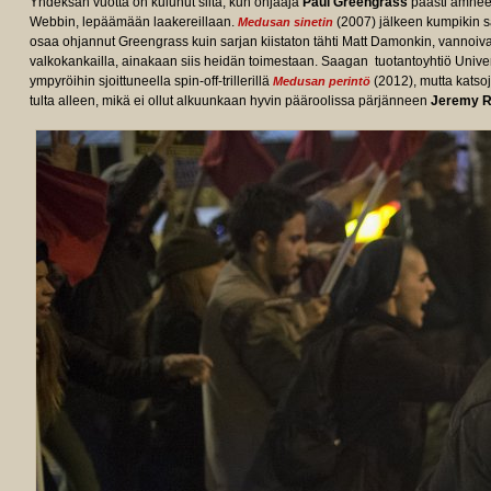
Yhdeksän vuotta on kulunut siitä, kun ohjaaja
Paul Greengrass
päästi amnees
Webbin, lepäämään laakereillaan.
(2007) jälkeen kumpikin s
Medusan sinetin
osaa ohjannut Greengrass kuin sarjan kiistaton tähti Matt Damonkin, vannoiv
valkokankailla, ainakaan siis heidän toimestaan. Saagan tuotantoyhtiö Univer
ympyröihin sjoittuneella spin-off-trillerillä
(2012), mutta katsoj
Medusan perintö
tulta alleen, mikä ei ollut alkuunkaan hyvin pääroolissa pärjänneen
Jeremy R