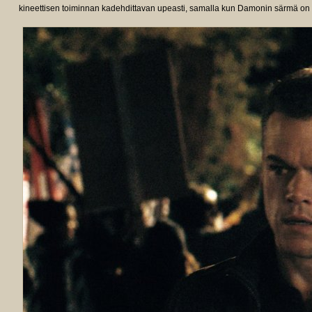
kineettisen toiminnan kadehdittavan upeasti, samalla kun Damonin särmä on 