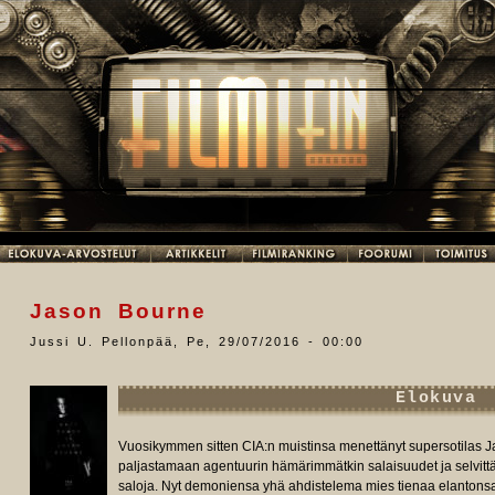
Jason Bourne
Jussi U. Pellonpää
,
Pe, 29/07/2016 - 00:00
Elokuva
Vuosikymmen sitten CIA:n muistinsa menettänyt supersotilas 
paljastamaan agentuurin hämärimmätkin salaisuudet ja selvi
saloja. Nyt demoniensa yhä ahdistelema mies tienaa elantonsa