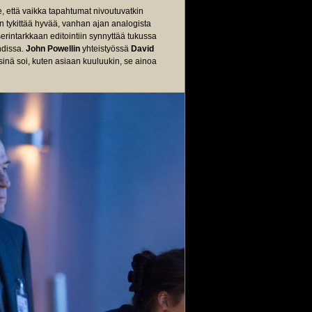
, että vaikka tapahtumat nivoutuvatkin
n tykittää hyvää, vanhan ajan analogista
rintarkkaan editointiin synnyttää tukussa
hdissa.
John Powellin
yhteistyössä
David
sinä soi, kuten asiaan kuuluukin, se ainoa