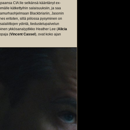
apaansa CIA:lle selkänsä kääntänyt ex-
älle kätkettyihin salaisuuksiin, ja saa
kamurhaohjelmaan Blackbriariin, Jasonin
es eritoten, sillä piilossa pysyminen on
liittojen ydintä, tiedustelupalvelun
inen ykkösanalyytikko Heather Lee (
Alicia
ppaja (
Vincent Cassel
), ovat koko ajan