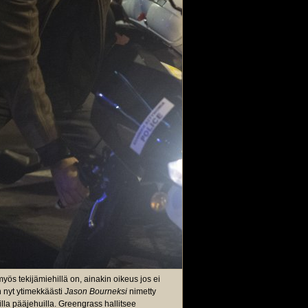
myös tekijämiehillä on, ainakin oikeus jos ei
 nyt ytimekkäästi
Jason Bourneksi
nimetty
milla pääjehuilla. Greengrass hallitsee