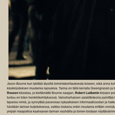
Jason Bourne
kun tykittää täysillä toimintakohtauksesta toiseen, eikä anna tu
käsikirjoituksen muutamia lapsuksia. Tarina on tällä kerralla Greengrassin ja
Rousen
käsialaa, ja kieltämättä Bourne-saagan,
Robert Ludlumin
kirjojen p
tuntuu eri toten henkilökehityksessä. Vainoharhainen salaliittoteoria pyörittää
tapaisia nimiä, ja synnyttää paranoiaa nykyaikaisen informaatiosodan ja hakk
hävitään tarinan kuljetuksessa, vaikka mukana onkin muutama erittäin onnistu
ympäri maapalloa kaahaavan tarinan vauhdilla ja toinen toistaan näyttävämmil