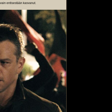
vain entisestään kasvanut.