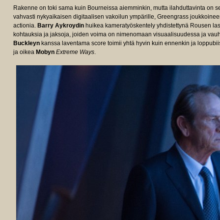
Rakenne on toki sama kuin Bourneissa aiemminkin, mutta ilahduttavinta on se
vahvasti nykyaikaisen digitaalisen vakoilun ympärille, Greengrass joukkoinee
actionia.
Barry Aykroydin
huikea kameratyöskentely yhdistettynä Rousen lase
kohtauksia ja jaksoja, joiden voima on nimenomaan visuaalisuudessa ja vau
Buckleyn
kanssa laventama score toimii yhtä hyvin kuin ennenkin ja loppubii
ja oikea
Mobyn
Extreme Ways
.