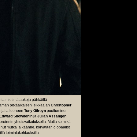
rhia mietintätaukoja pähkäillä
 tämän pitkäaikaisen leikkaajan
Christopher
ohjalta luoneen
Tony Gilroyn
puuttuminen
Edward Snowdenin
ja
Julian Assangen
eroinnin yhteisvaikutuksella. Mutta se mikä
nut mutka ja käänne, korvataan globaalisti
lä toimintakohtauksilla.