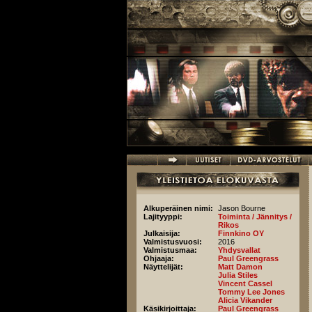
Hyppää pääsisältöön
Alkuperäinen nimi:
Jason Bourne
Lajityyppi:
Toiminta / Jännitys /
Rikos
Julkaisija:
Finnkino OY
Valmistusvuosi:
2016
Valmistusmaa:
Yhdysvallat
Ohjaaja:
Paul Greengrass
Näyttelijät:
Matt Damon
Julia Stiles
Vincent Cassel
Tommy Lee Jones
Alicia Vikander
Käsikirjoittaja:
Paul Greengrass