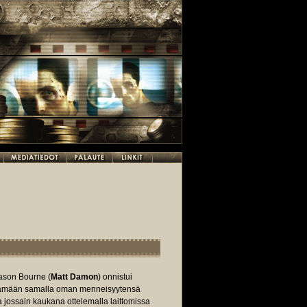
Jason Bourne (
Matt Damon
) onnistui
ttämään samalla oman menneisyytensä
 jossain kaukana ottelemalla laittomissa