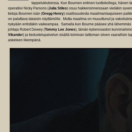
tappeluklubeissa. Kun Bournen entinen luottokollega, hänen t
operatiivi Nicky Parsons (
Julia Stiles
) osuu hakkeroinneissaan vieläkin syvemm
tietoja Bournen isän (
Gregg Henry
) osallisuudesta maailmanlaajuiseen palk
on palattava takaisin näyttämölle. Mutta maailma on muuuttunut ja vakoilubisn
nykyään entistäkin vaikeampaa. Samalla kun Bourne pääsee yhä lähemmäs sala
johtaja Robert Dewey (
Tommy Lee Jones
), tämän kyberosaston kunninahimo
Vikander
) ja tiedustelupalvelun sisällä toimivan laittoman siiven vaarallisin ta
askeleen likempänä.