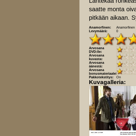
Lähtekää rohkea
saatte monta oiv
pitkään aikaan. S
Anamorfinen:
Anamorfinen
Levymäärä:
0
Arvosana
DVD:lle:
Arvosana
kuvasta:
Arvosana
äänestä:
Arvosana
bonusmateriaaleista:
Pakkotekstitys:
On
Kuvagalleria: