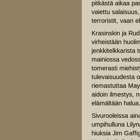
pitkästä aikaa p
vaiettu salaisuus
terroristit, vaan
Krasinskin ja Rud
virheistään huol
jenkkitelkkarista
mainiossa vedoss
tomerasti miehist
tulevaisuudesta 
riemastuttaa May
aidoin ilmestys, n
elämältään halua
Sivurooleissa ai
umpihulluna Lilyn
hiuksia Jim Gaffig