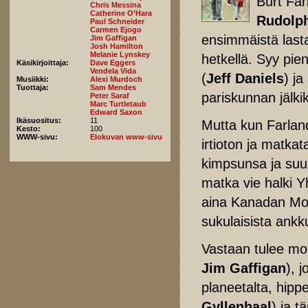
Burt Far
Chris Messina
Catherine O’Hara
Rudolp
Paul Schneider
Carmen Ejogo
ensimmäistä last
Jim Gaffigan
Josh Hamilton
Melanie Lynskey
hetkellä. Syy pie
Käsikirjoittaja:
Dave Eggers
Vendela Vida
(
Jeff Daniels
) ja
Musiikki:
Alexi Murdoch
Tuottaja:
Sam Mendes
pariskunnan jälk
Peter Saraf
Marc Turtletaub
Edward Saxon
Ikäsuositus:
11
Mutta kun Farlan
Kesto:
100
WWW-sivu:
Elokuvan www-sivu
irtioton ja matka
kimpsunsa ja suu
matka vie halki Y
aina Kanadan Mont
sukulaisista ankk
Vastaan tulee mone
Jim Gaffigan
), 
planeetalta, hipp
Gyllenhaal
) ja 