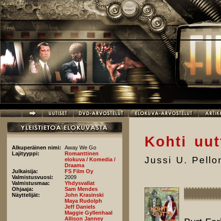
Hyppää pääsisältöön
Kohti uut
Alkuperäinen nimi:
Away We Go
Lajityyppi:
Romanttinen
Jussi U. Pell
elokuva / Komedia /
Draama
Julkaisija:
FS Film Oy
Valmistusvuosi:
2009
Valmistusmaa:
Yhdysvallat
Ohjaaja:
Sam Mendes
Näyttelijät:
John Krasinski
Maya Rudolph
Jeff Daniels
Maggie Gyllenhaal
Allison Janney