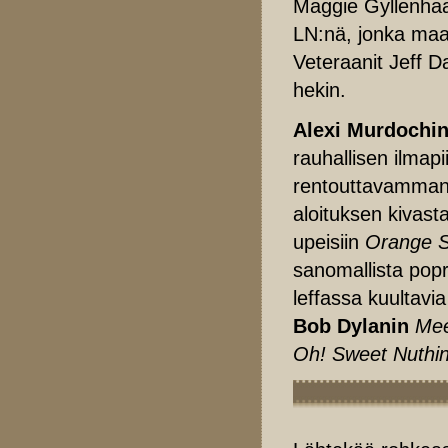
Maggie Gyllenhaa
LN:nä, jonka maa
Veteraanit Jeff D
hekin.
Alexi Murdochi
rauhallisen ilmap
rentouttavamman.
aloituksen kivast
upeisiin
Orange 
sanomallista popr
leffassa kuultavi
Bob Dylanin
Mee
Oh! Sweet Nuthin