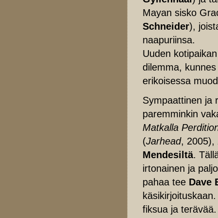
Mayan sisko Gra
Schneider
), joi
naapuriinsa.
Uuden kotipaikan 
dilemma, kunnes v
erikoisessa muod
Sympaattinen ja
paremminkin vak
Matkalla Perdition
(
Jarhead
, 2005),
Mendesiltä
. Täll
irtonainen ja paljo
pahaa tee
Dave 
käsikirjoituskaan
fiksua ja terävää