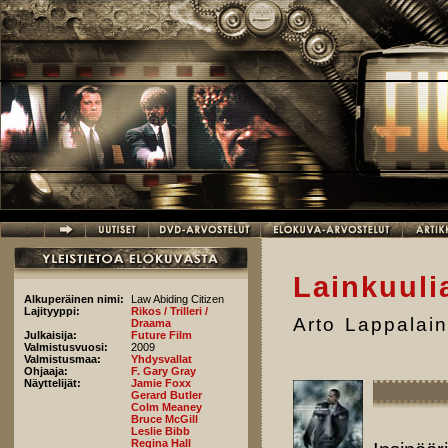
Hyppää pääsisältöön
Lainkuuli
Alkuperäinen nimi:
Law Abiding Citizen
Lajityyppi:
Rikos / Trilleri /
Arto Lappalai
Draama
Julkaisija:
Future Film
Valmistusvuosi:
2009
Valmistusmaa:
Yhdysvallat
Ohjaaja:
F. Gary Gray
Näyttelijät:
Jamie Foxx
Gerard Butler
Colm Meaney
Bruce McGill
Leslie Bibb
Regina Hall