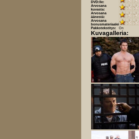
DVD:lle:
Arvosana
kuvasta:
Arvosana
äänestä:
Arvosana
bonusmateriaaleista:
Pakkotekstitys:
On
Kuvagalleria: