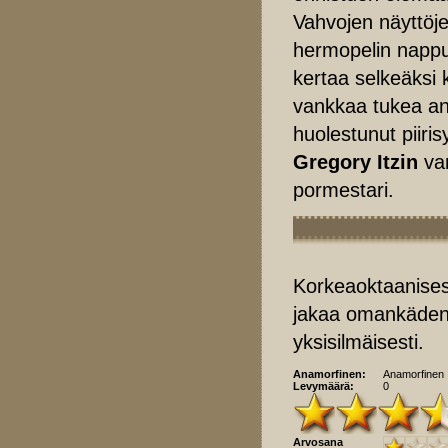
Vahvojen näyttöj
hermopelin nappul
kertaa selkeäksi 
vankkaa tukea a
huolestunut piiris
Gregory Itzin
van
pormestari.
Korkeaoktaanisesti
jakaa omankäden
yksisilmäisesti.
Anamorfinen:
Anamorfinen
Levymäärä:
0
Arvosana