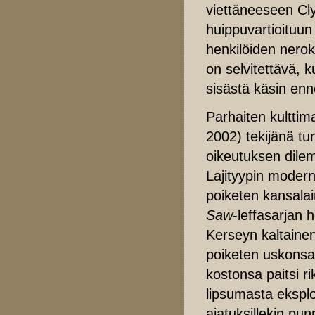
viettäneeseen Clyd
huippuvartioituun 
henkilöiden nerok
on selvitettävä, 
sisästä käsin en
Parhaiten kulttim
2002) tekijänä t
oikeutuksen dilem
Lajityypin moder
poiketen kansala
Saw
-leffasarjan 
Kerseyn kaltainen
poiketen uskonsa
kostonsa paitsi ri
lipsumasta eksplo
ajatuksillekin pu