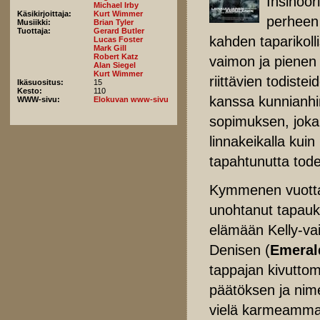
Insinöör
Michael Irby
Käsikirjoittaja:
Kurt Wimmer
perheen 
Musiikki:
Brian Tyler
Tuottaja:
Gerard Butler
kahden taparikoll
Lucas Foster
Mark Gill
Robert Katz
vaimon ja pienen 
Alan Siegel
Kurt Wimmer
riittävien todist
Ikäsuositus:
15
Kesto:
110
kanssa kunnianhi
WWW-sivu:
Elokuvan www-sivu
sopimuksen, joka
linnakeikalla kuin
tapahtunutta tod
Kymmenen vuotta
unohtanut tapauks
elämään Kelly-va
Denisen (
Emeral
tappajan kivutto
päätöksen ja nim
vielä karmeammall