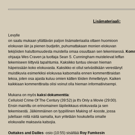
Lisämateriaali:
Levylle
on saatu mukaan yllättävän paljon lisämateriaalia ottaen huomioon
elokuvan iän ja pienen budjetin, puhumattakaan monien elokuvan
tekijöiden haluttomuudesta muistella omaa osuuttaan sen tekemisessä.
Komme
ohjaaja Wes Craven ja tuottaja Sean S. Cunningham muistelevat leffan
tekemiseen liittyviä tapahtumia. Kaksikko tuntuu olevan hieman
häpeissään koko elokuvasta. Kaksikko ei ollut selvästikään verestänyt
muistikuvia esimerkiksi elokuvaa katsomalla ennen kommenttiraidan
tekoa, joten osa ajasta kuluu omien kätten töiden ihmettelyyn. Kaiken
kaikkiaan kommenttiraita olisi voinut olla hieman informatiivisempi.
Mukana on myös
kaksi dokumenttia
:
Celluloid Crime Of The Century (39:52) ja It's Only a Movie (29:00).
Ensin mainittu on erinomainen läpileikkaus elokuvasta ja sen
tekemisestä. Jälkimmäinen on tyypillinen Making of -kooste, jossa
jutellaan niitä näitä samalla, kun yritetään houkutella omalle
elokuvalle maksavia katsojia.
Outtakes and Dailies
-osio (10:55) sisältää
Roy Fumkesin