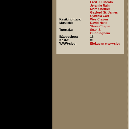
Fred J. Lincoln
Jeramie Rain
Marc Sheffler
Gaylord St. James
Cynthia Carr
Käsikirjoittaja:
Wes Craven
Musiikki:
David Hess
Steve Chapin
Tuottaja:
Sean S.
Cunningham
Ikäsuositus:
18
Kesto:
81
WWW-sivu:
Elokuvan www-sivu