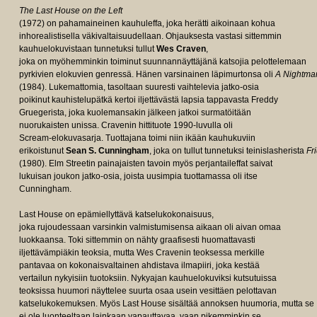
The Last House on the Left
(1972) on pahamaineinen kauhuleffa, joka herätti aikoinaan kohua
inhorealistisella väkivaltaisuudellaan. Ohjauksesta vastasi sittemmin
kauhuelokuvistaan tunnetuksi tullut
Wes Craven
,
joka on myöhemminkin toiminut suunnannäyttäjänä katsojia pelottelemaan
pyrkivien elokuvien genressä. Hänen varsinainen läpimurtonsa oli
A Nightmar
(1984). Lukemattomia, tasoltaan suuresti vaihtelevia jatko-osia
poikinut kauhistelupätkä kertoi iljettävästä lapsia tappavasta Freddy
Gruegerista, joka kuolemansakin jälkeen jatkoi surmatöitään
nuorukaisten unissa. Cravenin hittituote 1990-luvulla oli
Scream-elokuvasarja. Tuottajana toimi niin ikään kauhukuviin
erikoistunut
Sean S. Cunningham
, joka on tullut tunnetuksi teinislasherista
Fr
(1980). Elm Streetin painajaisten tavoin myös perjantaileffat saivat
lukuisan joukon jatko-osia, joista uusimpia tuottamassa oli itse
Cunningham.
Last House on epämiellyttävä katselukokonaisuus,
joka rujoudessaan varsinkin valmistumisensa aikaan oli aivan omaa
luokkaansa. Toki sittemmin on nähty graafisesti huomattavasti
iljettävämpiäkin teoksia, mutta Wes Cravenin teoksessa merkille
pantavaa on kokonaisvaltainen ahdistava ilmapiiri, joka kestää
vertailun nykyisiin tuotoksiin. Nykyajan kauhuelokuviksi kutsutuissa
teoksissa huumori näyttelee suurta osaa usein vesittäen pelottavan
katselukokemuksen. Myös Last House sisältää annoksen huumoria, mutta se
ei ole luonteeltaan lainkaan vapauttavaa, vaan pikemminkin se