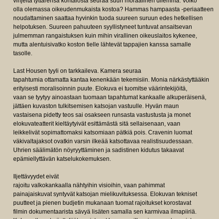
vihjeitä tyttärensä kohtalosta seuraa suuri moraalinen dilemma. Voiko
olla olemassa oikeudenmukaista kostoa? Hammas hampaasta -periaatteen
noudattaminen saattaa hyvinkin tuoda suureen suruun edes hetkellisen
helpotuksen. Suureen pahuuteen syyllistyneet tuntuvat ansaitsevan
julmemman rangaistuksen kuin mihin virallinen oikeuslaitos kykenee,
mutta alentuisivatko koston tielle lähtevät tappajien kanssa samalle
tasolle.
Last Housen tyyli on tarkkaileva. Kamera seuraa
tapahtumia ottamatta kantaa kenenkään tekemisiin. Monia närkästyttääkin
erityisesti moralisoinnin puute. Elokuva ei tuomitse väärintekijöitä,
vaan se tyytyy ainoastaan tuomaan tapahtumat kankaalle alkuperäisenä,
jättäen kuvaston tulkitsemisen katsojan vastuulle. Hyvän maun
vastaisena pidetty teos sai osakseen runsasta vastustusta ja monet
elokuvateatterit kieltäytyivät esittämästä sitä sellaisenaan, vaan
leikkelivät sopimattomaksi katsomiaan pätkiä pois. Cravenin luomat
väkivaltajaksot ovatkin varsin ilkeää katsottavaa realistisuudessaan.
Uhrien säälimätön nöyryyttäminen ja sadistinen kidutus takaavat
epämiellyttävän katselukokemuksen.
Iljettävyydet eivät
rajoitu valkokankaalla nähtyihin visioihin, vaan pahimmat
painajaiskuvat syntyvät katsojan mielikuvituksessa. Elokuvan tekniset
puutteet ja pienen budjetin mukanaan tuomat rajoitukset korostavat
filmin dokumentaarista sävyä lisäten samalla sen karmivaa ilmapiiriä.