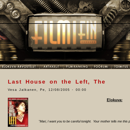
Last House on the Left, The
Vesa Jalkanen
,
Pe, 12/08/2005 - 00:00
Elokuva:
"Mari, I want you to be careful tonight. Your mother tells me this