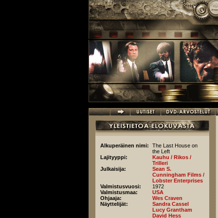
Hyppää pääsisältöön
Alkuperäinen nimi:
The Last House on
the Left
Lajityyppi:
Kauhu / Rikos /
Trilleri
Julkaisija:
Sean S.
Cunningham Films /
Lobster Enterprises
Valmistusvuosi:
1972
Valmistusmaa:
USA
Ohjaaja:
Wes Craven
Näyttelijät:
Sandra Cassel
Lucy Grantham
David Hess