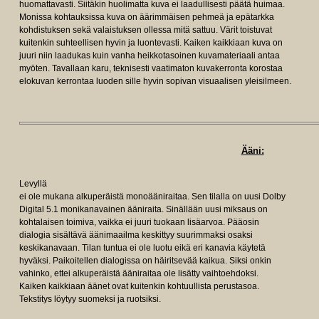
huomattavasti. Siitäkin huolimatta kuva ei laadullisesti päätä huimaa.
Monissa kohtauksissa kuva on äärimmäisen pehmeä ja epätarkka
kohdistuksen sekä valaistuksen ollessa mitä sattuu. Värit toistuvat
kuitenkin suhteellisen hyvin ja luontevasti. Kaiken kaikkiaan kuva on
juuri niin laadukas kuin vanha heikkotasoinen kuvamateriaali antaa
myöten. Tavallaan karu, teknisesti vaatimaton kuvakerronta korostaa
elokuvan kerrontaa luoden sille hyvin sopivan visuaalisen yleisilmeen.
Ääni:
Levyllä
ei ole mukana alkuperäistä monoääniraitaa. Sen tilalla on uusi Dolby
Digital 5.1 monikanavainen ääniraita. Sinällään uusi miksaus on
kohtalaisen toimiva, vaikka ei juuri tuokaan lisäarvoa. Pääosin
dialogia sisältävä äänimaailma keskittyy suurimmaksi osaksi
keskikanavaan. Tilan tuntua ei ole luotu eikä eri kanavia käytetä
hyväksi. Paikoitellen dialogissa on häiritsevää kaikua. Siksi onkin
vahinko, ettei alkuperäistä ääniraitaa ole lisätty vaihtoehdoksi.
Kaiken kaikkiaan äänet ovat kuitenkin kohtuullista perustasoa.
Tekstitys löytyy suomeksi ja ruotsiksi.