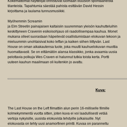
Kokemattomat näyttelijät onnistuvat luomaan illuusion spontaaneista
tilanteista. Tapahtumia säestää pahista esittävän David Hessin
kirjoittama ja laulama tunnusmusiikki.
Myöhemmin Screamin
ja Elm Streetin painajaisen kaltaisiin suuremman yleisön kauhutteluihin
keskittyneen Cravenin esikoisohjaus oli raadollisempaa kauhua. Monet
mukana olleet suorastaan häpeilevät osallistumistaan elokuvan tekoon ja
mieluummin unohtaisivat koko leffan ja kaiken siihen liittyvän. Last
House on oman aikakautensa tuote, joka muutti kauhuelokuvan muottia
huomattavasti. Se on eittämätön alansa klassikko, jonka avaamia uusia
pelottavia polkuja Wes Craven ei halunnut tutkia toista kerta. Portti
uuteen kauhun maailmaan oli kuitenkin jo avattu.
Kuva:
The Last House on the Left filmattiin alun perin 16-milliselle filmille
kolmekymmentä vuotta sitten, joten kuva ei voi laadullisesti vetää
vertoja nykyisille, uusista elokuvista tehdyille julkaisuille. Nyt
elokuvasta on tehty uusi anamorfinen printti. Kuvaa on paranneltu