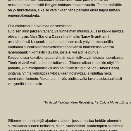
mustanpuhuvana lisää tiettyjen kohtausten karmivuutta. Tarina sinällään
on yksinkertainen, eikä se varsinkaan tänä päivänä enää tarjoa mitään
ennennäkemätöntä.
Osa elokuvan tehovoimaa on seesteisen
suloisen alun jälkeen tapahtuva tunnelman muutos. Alussa kaikki näyttää
olevan hyvin. Mari (
Sandra Cassel
) ja Phyllis (
Lucy Grantham
)
ovat lähdössä kaupunkiin pahamaineisen rock-yhtyeen konserttiin.
Viattomat nuorukaiset haaveilevat pääsevänsä idoleidensa kanssa
lähempäänkin kontaktiin tavalla, josta ei voi äidille puhua.
Kaupungissa kaksikko tapaa ryhmän epämiellyttävän oloisia nuorukaisia.
Tämä ei vielä vaikuta huolestuttavalta. Tilanne alkaa kuitenkin näyttää
pahalta, kun mielipuoliseksi osoittautuvan Krugin Stillon (
David Hess
)
johtama ryhmä kidnappaa tytöt alkaen nöyryyttää ja kiduttaa heitä
moninaisin keinoin. Mukana on myös ahdistavalla tavalla seksuaalisesti
virittyneitä kohtauksia.
"To Avoid Fainting.
Keep Repeating.
It's Only a Movie
...Only
Sittemmin pahantekijät ajautuvat taloon, jossa asustaa heidän aiemmin
surmaaman nuoren neitosen, Marin, vanhemmat. Vanhempien saadessa