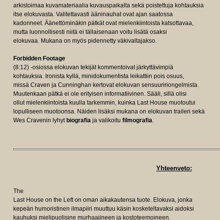
arkistoimaa kuvamateriaalia kuvauspaikalta sekä poistettuja kohtauksia
itse elokuvasta. Valitettavasti ääninauhat ovat ajan saatossa
kadonneet. Äänettöminäkin pätkät ovat mielenkiintoista katsottavaa,
mutta luonnollisesti niitä ei tällaisenaan voitu lisätä osaksi
elokuvaa. Mukana on myös pidennetty väkivaltajakso.
Forbidden Footage
(8:12) -osiossa elokuvan tekijät kommentoivat järkyttävimpiä
kohtauksia. Ironista kyllä, minidokumentista leikattiin pois osuus,
missä Craven ja Cunninghan kertovat elokuvan sensuuririongelmista.
Muutenkaan pätkä ei ole erityisen informatiivinen. Sääli, sillä olisi
ollut mielenkiintoista kuulla tarkemmin, kuinka Last House muotoutui
lopulliseen muotoonsa. Näiden lisäksi mukana on elokuvan traileri sekä
Wes Cravenin lyhyt
biografia
ja valikoitu
filmografia
.
Yhteenveto:
The
Last House on the Left on oman aikakautensa tuote. Elokuva, jonka
kepeän humoristinen ilmapiiri muuttuu käsin kosketeltavaksi aidoksi
kauhuksi mielipuolisine murhaajineen ja kostoteemoineen.