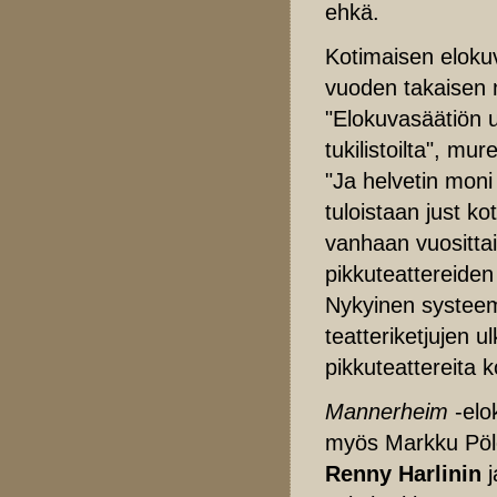
ehkä.
Kotimaisen eloku
vuoden takaisen 
"Elokuvasäätiön u
tukilistoilta", mur
"Ja helvetin mon
tuloistaan just ko
vanhaan vuositt
pikkuteattereiden
Nykyinen systeemi
teatteriketjujen ul
pikkuteattereita 
Mannerheim
-elo
myös Markku Pölös
Renny Harlinin
j