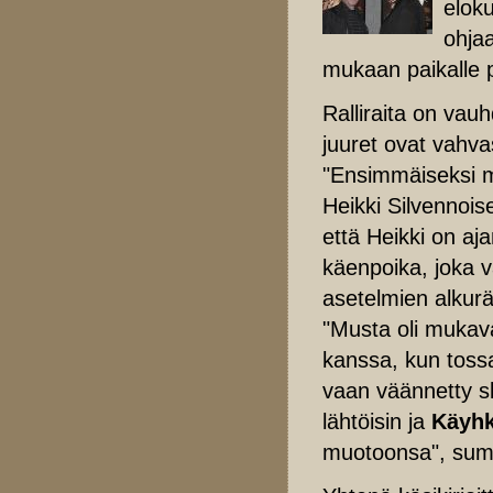
elok
ohjaa
mukaan paikalle 
Ralliraita on vau
juuret ovat vahva
"Ensimmäiseksi mi
Heikki Silvennoi
että Heikki on ajan
käenpoika, joka va
asetelmien alkurä
"Musta oli mukav
kanssa, kun toss
vaan väännetty sk
lähtöisin ja
Käyhk
muotoonsa", sum