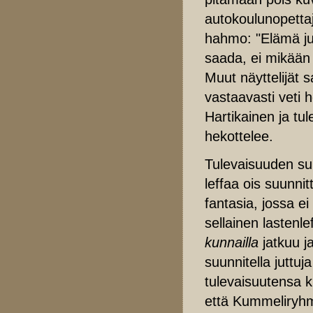
autokoulunopetta
hahmo: "Elämä jun
saada, ei mikään 
Muut näyttelijät s
vastaavasti veti
Hartikainen ja tu
hekottelee.
Tulevaisuuden suu
leffaa ois suunni
fantasia, jossa e
sellainen lastenle
kunnailla
jatkuu j
suunnitella juttuj
tulevaisuutensa k
että Kummeliryhmäl