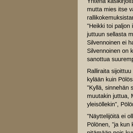
Yhtenä käsikirjo
mutta mies itse v
rallikokemuksistan
"Heikki toi paljon
juttuun sellasta 
Silvennoinen ei 
Silvennoinen on 
sanottua suuremp
Ralliraita sijoitt
kylään kuin Pölö
"Kyllä, sinnehän s
muutakin juttua,
yleisöllekin", Pö
"Näyttelijöitä ei
Pölönen, "ja kun
pitämään pois ku