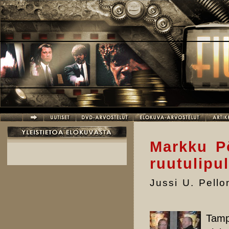
Hyppää pääsisältöön
Markku Pö
ruutulipul
Jussi U. Pell
Tamp