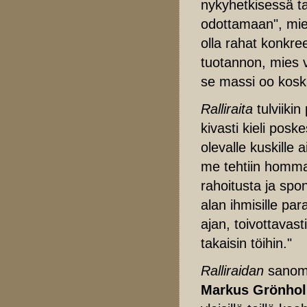
nykyhetkisessä ta
odottamaan", miet
olla rahat konkre
tuotannon, mies v
se massi oo kosk
Ralliraita
tulviiki
kivasti kieli pos
olevalle kuskille 
me tehtiin homma e
rahoitusta ja spo
alan ihmisille par
ajan, toivottavas
takaisin töihin."
Ralliraidan
sanoma
Markus Grönho