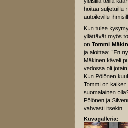
yleisillä teillä k
hoitaa suljetuilla 
autoileville ihmisi
Kun tulee kysymys
yllättävät myös t
on
Tommi Mäkin
ja aloittaa: "En
Mäkinen käveli pu
vedossa oli jotai
Kun Pölönen kuule
Tommi on kaiken l
suomalainen olla
Pölönen ja Silven
vahvasti itsekin.
Kuvagalleria: