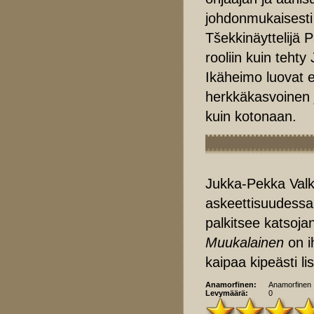
johdonmukaisesti 
Tšekkinäyttelijä 
rooliin kuin teht
Ikäheimo luovat e
herkkäkasvoinen j
kuin kotonaan.
Jukka-Pekka Valk
askeettisuudessaa
palkitsee katsoja
Muukalainen
on ih
kaipaa kipeästi li
Anamorfinen:
Anamorfinen
Levymäärä:
0