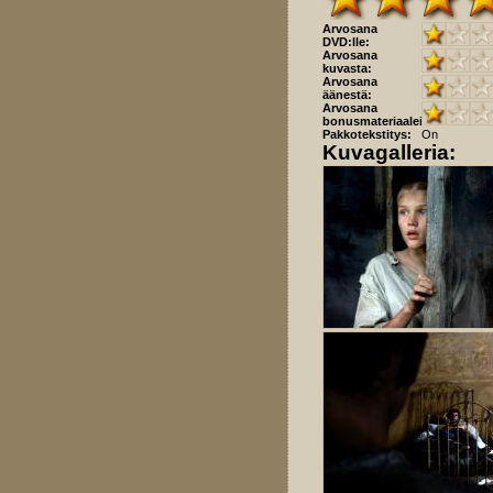
Arvosana
DVD:lle:
Arvosana
kuvasta:
Arvosana
äänestä:
Arvosana
bonusmateriaaleista:
Pakkotekstitys:
On
Kuvagalleria: