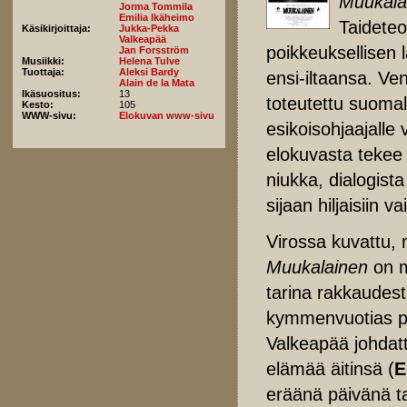
Muukala
Jorma Tommila
Emilia Ikäheimo
Taideteo
Käsikirjoittaja:
Jukka-Pekka
Valkeapää
poikkeuksellisen 
Jan Forsström
Musiikki:
Helena Tulve
Tuottaja:
Aleksi Bardy
ensi-iltaansa. Ve
Alain de la Mata
Ikäsuositus:
13
toteutettu suomal
Kesto:
105
WWW-sivu:
Elokuvan www-sivu
esikoisohjaajalle 
elokuvasta tekee 
niukka, dialogist
sijaan hiljaisiin 
Virossa kuvattu,
Muukalainen
on m
tarina rakkaudest
kymmenvuotias p
Valkeapää johdatt
elämää äitinsä (
E
eräänä päivänä t