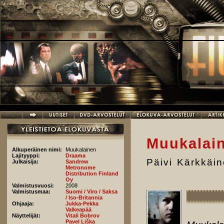
Hyppää pääsisältöön
Muukalai
Alkuperäinen nimi:
Muukalainen
Lajityyppi:
Draama
Päivi Kärkkäi
Julkaisija:
Sandrew
Metronome
Distribution Finland
Oy
Valmistusvuosi:
2008
Valmistusmaa:
Suomi / Viro / Saksa
/ Iso-Britannia
Ohjaaja:
Jukka-Pekka
Valkeapää
Näyttelijät:
Vitali Bobrov
Pavel Liška