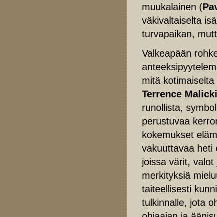
muukalainen (
Pav
väkivaltaiselta isä
turvapaikan, mut
Valkeapään rohkeu
anteeksipyytelemä
mitä kotimaiselta
Terrence Malicki
runollista, symbol
perustuvaa kerron
kokemukset elämy
vakuuttavaa heti 
joissa värit, valo
merkityksiä mielu
taiteellisesti ku
tulkinnalle, jota o
ohjaajan ja äänis