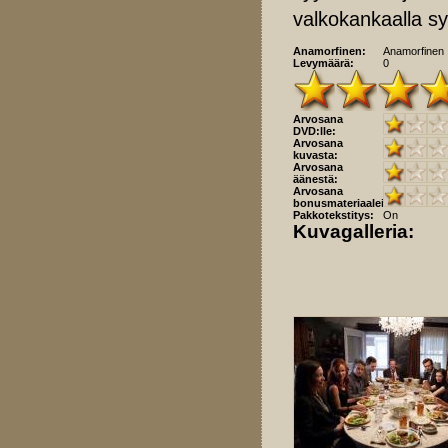
valkokankaalla syl
Anamorfinen:
Anamorfinen
Levymäärä:
0
Arvosana
DVD:lle:
Arvosana
kuvasta:
Arvosana
äänestä:
Arvosana
bonusmateriaaleista:
Pakkotekstitys:
On
Kuvagalleria: