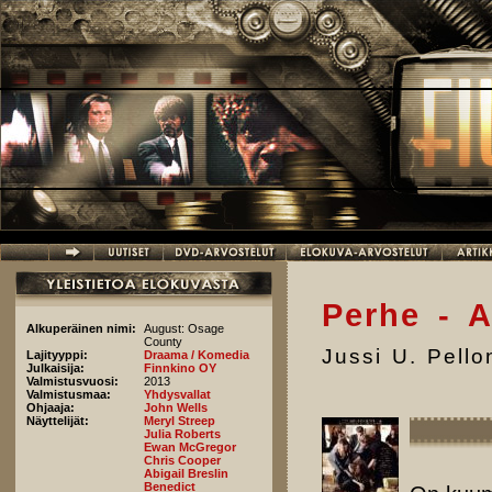
Hyppää pääsisältöön
Perhe - 
Alkuperäinen nimi:
August: Osage
County
Jussi U. Pell
Lajityyppi:
Draama / Komedia
Julkaisija:
Finnkino OY
Valmistusvuosi:
2013
Valmistusmaa:
Yhdysvallat
Ohjaaja:
John Wells
Näyttelijät:
Meryl Streep
Julia Roberts
Ewan McGregor
Chris Cooper
Abigail Breslin
Benedict