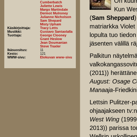
On kuum
Cumberbatch
Juliette Lewis
Kun West
Margo Martindale
Dermot Mulroney
(
Sam Sheppard
Julianne Nicholson
Sam Shepard
Misty Upham
matriarkka Violet 
Käsikirjoittaja:
Tracy Letts
Musiikki:
Gustavo Santaolalla
lopulta tuo tiedo
Tuottaja:
George Clooney
Grant Heslow
jäsenten välillä r
Jean Doumanian
Steve Traxler
Ikäsuositus:
11
Kesto:
121
Palkitun näytelmäk
WWW-sivu:
Elokuvan www-sivu
valkokangassovit
(2011)) herättänee
August: Osage C
Manaaja
-Friedkin
Lettsin Pulitzer-p
ohjaajakseen tv:n
West Wing
(1999
2013)) parissa t
Wellsin uskolline