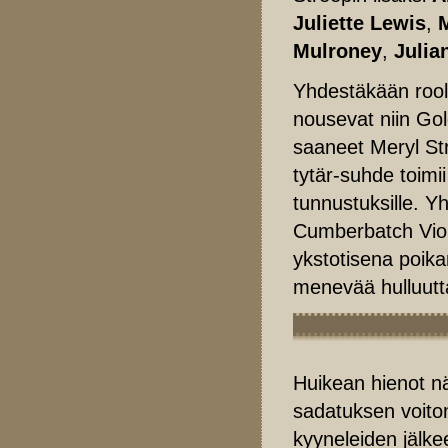
Juliette Lewis
,
Mulroney
,
Julia
Yhdestäkään rooli
nousevat niin Go
saaneet Meryl Str
tytär-suhde toimii 
tunnustuksille. Yh
Cumberbatch Viol
ykstotisena poik
menevää hulluutt
Huikean hienot nä
sadatuksen voiton
kyyneleiden jälke