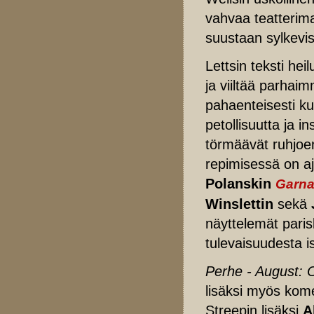
vahvaa teatterima
suustaan sylkevis
Lettsin teksti hei
ja viiltää parhaim
pahaenteisesti kui
petollisuutta ja i
törmäävät ruhjoen
repimisessä on aj
Polanskin
Garn
Winslettin
sekä
näyttelemät paris
tulevaisuudesta i
Perhe - August:
lisäksi myös kome
Streepin lisäksi
A