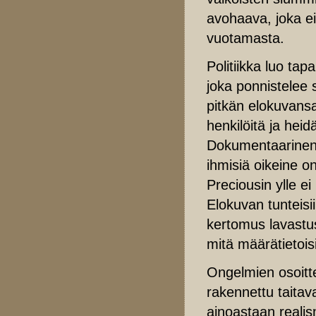
avohaava, joka 
vuotamasta.
Politiikka luo ta
joka ponnistelee
pitkän elokuvans
henkilöitä ja heidä
Dokumentaarinen o
ihmisiä oikeine o
Preciousin ylle ei
Elokuvan tunteisi
kertomus lavastus
mitä määrätietois
Ongelmien osoittel
rakennettu taitav
ainoastaan realis