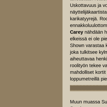
Uskottavuus ja v
näyttelijäkaartis
karikatyyrejä. Ro
ennakkoluulottom
Carey
nähdään hi
elkeissä ei ole p
Shown varastaa ku
joka tulkitsee ky
aiheuttavaa henkis
roolityön tekee 
mahdolliset korti
loppumetreillä pie
Muun muassa Sunda