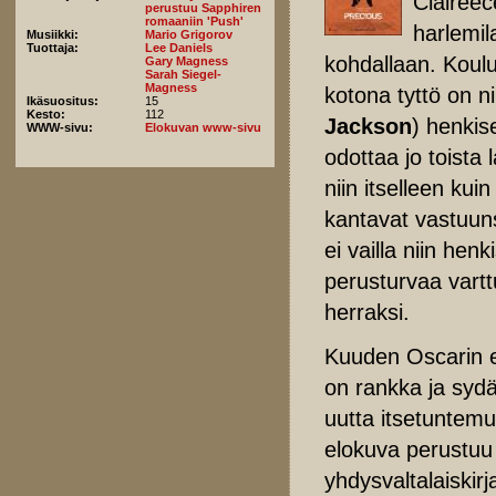
Claireec
perustuu Sapphiren
romaaniin 'Push'
harlemil
Musiikki:
Mario Grigorov
Tuottaja:
Lee Daniels
kohdallaan. Koulu 
Gary Magness
Sarah Siegel-
Magness
kotona tyttö on ni
Ikäsuositus:
15
Kesto:
112
Jackson
) henkis
WWW-sivu:
Elokuvan www-sivu
odottaa jo toista
niin itselleen kuin
kantavat vastuun
ei vailla niin henk
perusturvaa vart
herraksi.
Kuuden Oscarin eh
on rankka ja syd
uutta itsetuntemu
elokuva perustu
yhdysvaltalaiskirja