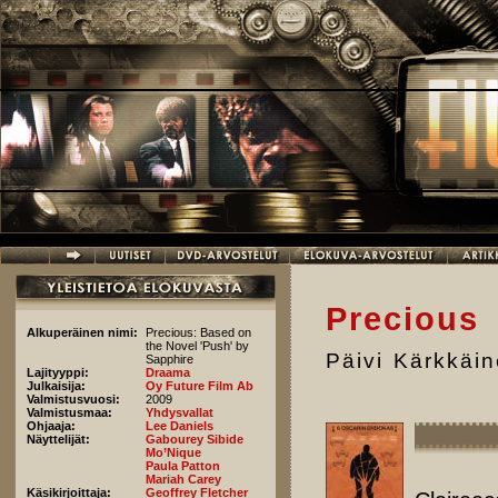
Hyppää pääsisältöön
Precious
Alkuperäinen nimi:
Precious: Based on
the Novel 'Push' by
Päivi Kärkkäi
Sapphire
Lajityyppi:
Draama
Julkaisija:
Oy Future Film Ab
Valmistusvuosi:
2009
Valmistusmaa:
Yhdysvallat
Ohjaaja:
Lee Daniels
Näyttelijät:
Gabourey Sibide
Mo’Nique
Paula Patton
Mariah Carey
Käsikirjoittaja:
Geoffrey Fletcher