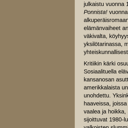
julkaistu vuonna
Ponnista!
vuonna
alkuperäisromaanil
elämänvaiheet an
väkivalta, köyhyy
yksilötarinassa, 
yhteiskunnallises
Kritiikin kärki o
Sosiaalituella el
kansanosan asutt
amerikkalaista un
unohdettu. Yksink
haaveissa, joissa 
vaalea ja hoikka, 
sijoittuvat 1980-lu
valkoisten slumm