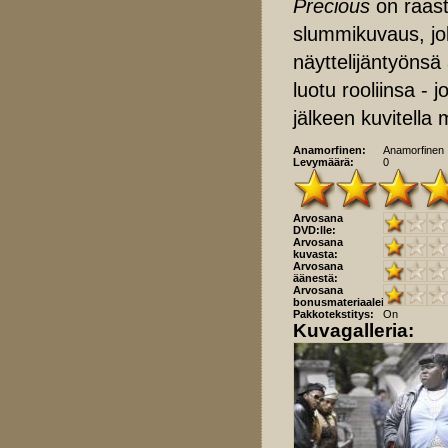
Precious
on raast
slummikuvaus, jok
näyttelijäntyönsä
luotu rooliinsa - 
jälkeen kuvitell
Anamorfinen:
Anamorfinen
Levymäärä:
0
Arvosana
DVD:lle:
Arvosana
kuvasta:
Arvosana
äänestä:
Arvosana
bonusmateriaaleista:
Pakkotekstitys:
On
Kuvagalleria: