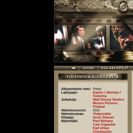
Hyppää pääsisältöön
Alkuperäinen nimi:
Priest
Lajityyppi:
Kauhu / Jännitys /
Toiminta
Julkaisija:
Walt Disney Studios
Motion Pictures
Finland
Valmistusvuosi:
2011
Valmistusmaa:
Yhdysvallat
Ohjaaja:
Scott Stewart
Näyttelijät:
Paul Bettany
Cam Gigandet
Karl Urban
Christopher