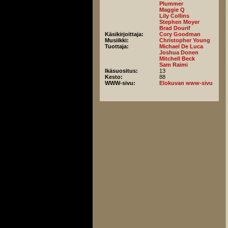
Plummer
Maggie Q
Lily Collins
Stephen Moyer
Brad Dourif
Käsikirjoittaja:
Cory Goodman
Musiikki:
Christopher Young
Tuottaja:
Michael De Luca
Joshua Donen
Mitchell Beck
Sam Raimi
Ikäsuositus:
13
Kesto:
88
WWW-sivu:
Elokuvan www-sivu