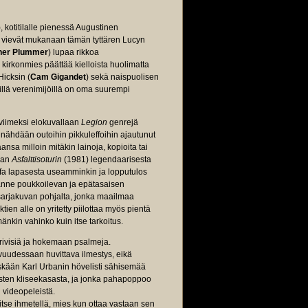
), kotitilalle pienessä Augustinen
ja vievät mukanaan tämän tyttären Lucyn
her Plummer
) lupaa rikkoa
kirkonmies päättää kielloista huolimatta
Hicksin (
Cam Gigandet
) sekä naispuolisen
llä verenimijöillä on oma suurempi
viimeksi elokuvallaan
Legion
genrejä
ähdään outoihin pikkuleffoihin ajautunut
ansa milloin mitäkin lainoja, kopioita tai
raan
Asfalttisoturin
(1981) legendaarisesta
leffa lapasesta useamminkin ja lopputulos
tänne poukkoilevan ja epätasaisen
arjakuvan pohjalta, jonka maailmaa
ien alle on yritetty piilottaa myös pientä
änkin vahinko kuin itse tarkoitus.
rivisiä ja hokemaan psalmeja.
uudessaan huvittava ilmestys, eikä
kään Karl Urbanin hövelisti sähisemää
isten kliseekasasta, ja jonka pahapoppoo
 videopeleistä.
vitse ihmetellä, mies kun ottaa vastaan sen