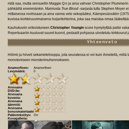
mitä saa, mutta sensuellin Maggie Q:n ja aina vahvan Christopher Plummeri
pähkäillä enemmänkin. Mainiosta
True Blood
-sarjasta tuttu Stephen Moyer e
mittaisessa roolissaan ja aina varma veto sekopääksi,
Käenpesässäkin
(1975)
kuvissa korkkiruuvimaisena huijaritohtorina, joka saa maistaa omaa lääkettää
Kauhukuviin erikoistuneen
Christopher Youngin
score hymyilyttää paitsi vak
Repertuaariin kuuluvat suuret kuorot, pedaalit pohjassa ulvotetutu kirkkourut ja
Yhteenveto
Hölmö ja höveli sekametelisoppa, jota seuratessa ei voi kuin ihmetellä, millä t
monotoniseen monsterimuhennokseen.
Anamorfinen:
Anamorfinen
Levymäärä:
0
Arvosana
DVD:lle:
Arvosana
kuvasta:
Arvosana
äänestä:
Arvosana
bonusmateriaaleista:
Pakkotekstitys:
On
Kuvagalleria: