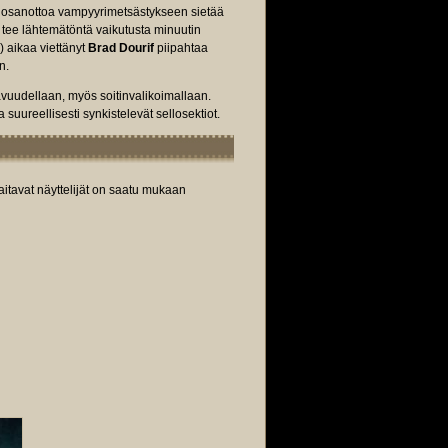
n osanottoa vampyyrimetsästykseen sietää
i tee lähtemätöntä vaikutusta minuutin
 aikaa viettänyt
Brad Dourif
piipahtaa
n.
avuudellaan, myös soitinvalikoimallaan.
 suureellisesti synkistelevät sellosektiot.
aitavat näyttelijät on saatu mukaan