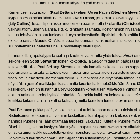
muurien ulkopuolella käydään yhä asemasotaa.
Kun entisen soturipapin (
Paul Bettany
) veljen, Owen Pacen (
Stephen Moyer
kylpahasessa hyökkäävät Black Hatin (
Karl Urban
) johtamat sissivampyyrit 
(
Lily Collins
), letaali liperilasse anoo kirkon päämieheltä Orelasilta (
Christop
väkivallattomuuden valansa, sitä kuitenkaan saamatta. Kostonhimon riivaama 
tarttua tehtävään ja saa tuekseen Lucyn poikaystävän, liipaisinherkkä seriffin 
ex-kollegansa (
Maggie Q
). Aika tuppaa loppumaan sankareiltamme kesken, si
suunnitelmansa palauttaa heille passelimpi status quo.
Lännenleffaa, apokalyptistä scifiä ja kauhukuvia surutta yhdistelevä
Priest
on 
sekoitelleen
Scott Stewartin
toinen kokopitkä, ja
Legionin
tapaan pääosassa n
taitava brittitulkki Paul Bettany. Stewart ei turhia kursaile sekoittaessaan soppa
suoranaisia anastuksia. Lopetuksen riuska juna-takaa-ajo on varastettu suo
finaalista ja ehostettu
Matrix
-mausteilla. Yliaktiiviselta efektiryhmältä lähtee 
näyttääkin genrefanatikkojen kasaamalta koosteelta lempipätkistään. Sinne 
käsikirjoituksen on rustannut
Cory Goodman
korealaisen
Min-Woo Hyungin
s
alkuun animoitu prologi yrittää apinoida. Jonnekin kaikkien keinotekoisten efekt
kritiikkiä kirkon mahtia ja valtaa kohtaan, mutta konteksti tuntuu olevan enemm
Paul Bettanyn pokka pitää, vaikka mies joutuu lohkomaan nolon kuuloisia yks
Ristiotsainen korkeamman voiman koskettama karatepappi on kaikessa vakav
hahmoa kykenee millään ottamaan tarpeeksi vakavasti. Kuten ei kykene myös
Black Hattia, joka on kostyymiään myöten napattu suoraan westernien vihula
on sekalainen sakki epäpelottavia digi-monstereita, jotka näyttävät karanneen
Jo valmiiksi karismavapaan Cam Gigandetin leffavalintoja ja urasiirtoja ei tar