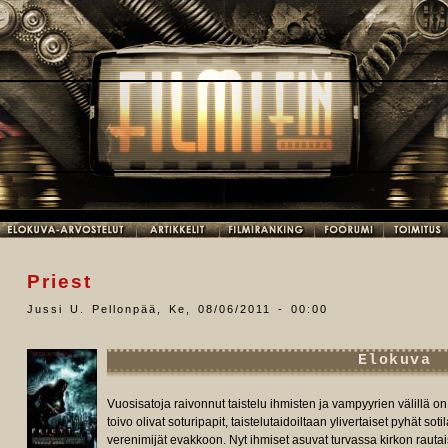
Priest
Jussi U. Pellonpää
,
Ke, 08/06/2011 - 00:00
Elokuva
Vuosisatoja raivonnut taistelu ihmisten ja vampyyrien välillä o
toivo olivat soturipapit, taistelutaidoiltaan ylivertaiset pyhät sot
verenimijät evakkoon. Nyt ihmiset asuvat turvassa kirkon rauta