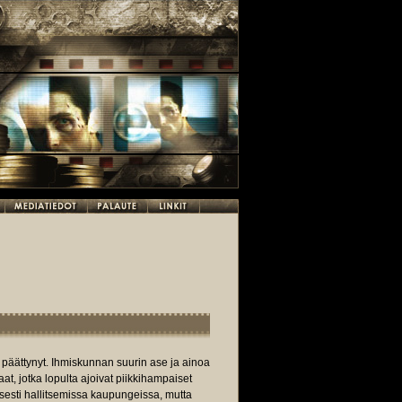
n päättynyt. Ihmiskunnan suurin ase ja ainoa
ilaat, jotka lopulta ajoivat piikkihampaiset
isesti hallitsemissa kaupungeissa, mutta