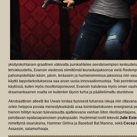
yksityiskohtaisen graafinen väkivalta purskahtelee seesteisempien keskustelut
tehokkuudella, Evansin viedessä silmittömät teurastusjaksonsa vielä
Redempt
pahoinpidellään käsin, jaloin, teräasein ja hurmeisimmissa jaksoissa niin vas
käyttö tappotarkoituksessa saa aivan uusia innovaatiomuotoja. Toki perinteis
käytössä, kuten myös moottoriajoneuvot, Evansin halutessa myös oman vauh
draamankaarren osalta on kuitenkin täysin turha ja päälleliimattu stuntshow.
Akrobaattinen atleetti Iko Uwais loistaa fyysisesti tuhansia iskuja niin ottav
onkin helppoa povata menestyksekästä uraa toimintaelokuvien energisenä p
hienon hillityn kuvan tulevaisuutta ajattelevana vanhan liiton rikollisjohtajana
pelottavan epatasapainoisen psykopaatin. Hurjimmat roolit tekevät
Julie Este
nimettyinä sisaruksina, Hammer Girlina ja Baseball Bat Manina, sekä
Cecep 
Assassin, salamurhaaja.