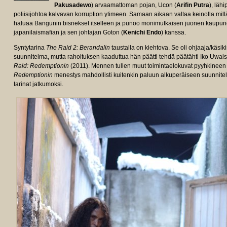
Pakusadewo
) arvaamattoman pojan, Ucon (
Arifin Putra
), läh
poliisijohtoa kalvavan korruption ytimeen. Samaan aikaan valtaa keinolla mil
haluaa Bangunin bisnekset itselleen ja punoo monimutkaisen juonen kaupungin
japanilaismafian ja sen johtajan Goton (
Kenichi Endo
) kanssa.
Syntytarina
The Raid 2: Berandalin
taustalla on kiehtova. Se oli ohjaaja/käsiki
suunnitelma, mutta rahoituksen kaaduttua hän päätti tehdä päätähti Iko Uwa
Raid: Redemptionin
(2011).
Mennen tullen muut toimintaelokuvat pyyhkineen h
Redemptionin
menestys mahdollisti kuitenkin paluun alkuperäiseen suunnite
tarinat jatkumoksi.