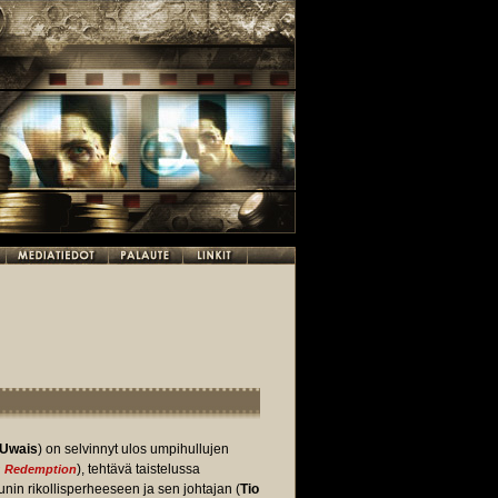
 Uwais
) on selvinnyt ulos umpihullujen
), tehtävä taistelussa
: Redemption
in rikollisperheeseen ja sen johtajan (
Tio