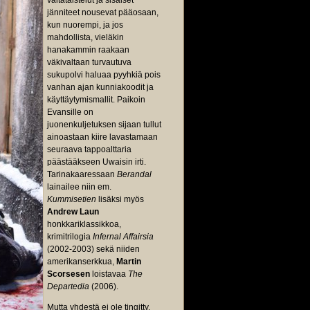
valtataistelut ja sisäiset
jänniteet nousevat pääosaan,
kun nuorempi, ja jos
mahdollista, vieläkin
hanakammin raakaan
väkivaltaan turvautuva
sukupolvi haluaa pyyhkiä pois
vanhan ajan kunniakoodit ja
käyttäytymismallit. Paikoin
Evansille on
juonenkuljetuksen sijaan tullut
ainoastaan kiire lavastamaan
seuraava tappoalttaria
päästääkseen Uwaisin irti.
Tarinakaaressaan
Berandal
lainailee niin em.
Kummisetien
lisäksi myös
Andrew Laun
honkkariklassikkoa,
krimitrilogia
Infernal Affairsia
(2002-2003) sekä niiden
amerikanserkkua,
Martin
Scorsesen
loistavaa
The
Departedia
(2006).
Mutta yhdestä ei ole tingitty,