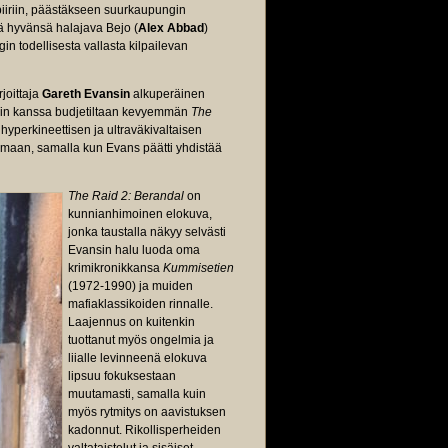
ipiiriin, päästäkseen suurkaupungin
lä hyvänsä halajava Bejo (
Alex Abbad
)
 todellisesta vallasta kilpailevan
rjoittaja
Gareth Evansin
alkuperäinen
isin kanssa budjetiltaan kevyemmän
The
yperkineettisen ja ultraväkivaltaisen
lmaan, samalla kun Evans päätti yhdistää
The Raid 2: Berandal
on
kunnianhimoinen elokuva,
jonka taustalla näkyy selvästi
Evansin halu luoda oma
krimikronikkansa
Kummisetien
(1972-1990) ja muiden
mafiaklassikoiden rinnalle.
Laajennus on kuitenkin
tuottanut myös ongelmia ja
liialle levinneenä elokuva
lipsuu fokuksestaan
muutamasti, samalla kuin
myös rytmitys on aavistuksen
kadonnut. Rikollisperheiden