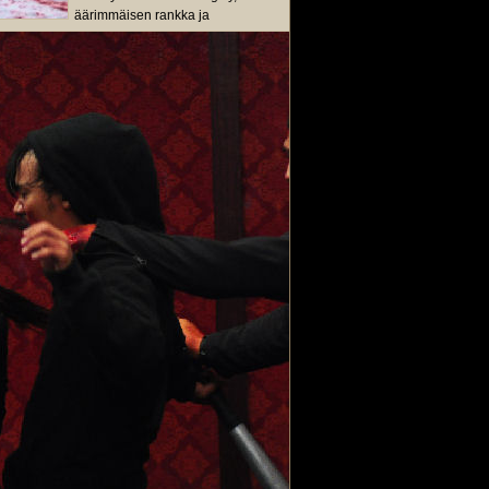
äärimmäisen rankka ja