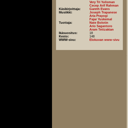
Very Tri Yulisman
Cecep Arif Rahman
Käsikirjoittaja:
Gareth Evans
Musiikki:
Joseph Trapanese
Aria Prayogi
Fajar Yuskemal
Tuottaja:
Nate Bolotin
Ario Sagantoro
Aram Tettzakian
Ikäsuositus:
18
Kesto:
148
WWW-sivu:
Elokuvan www-sivu