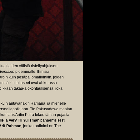
uokioiden välistä risteilyohjuksen
ioniakin
pidemmälle. Ihmisiä
aroin kuin pesäpallomailoinkin, joiden
emmätkin tuliaseet ovat ahkerassa
dikkaan takaa-ajokohtauksensa, joka
ana kuin antavanakin Ramana, ja miehelle
erseellepotkijana. Tio Pakusadewo maalaa
, kun taas Arifin Putra tekee tämän pojasta
lle
ja
Very Tri Yulisman
pahaenteisesti
Arif Rahman
, jonka roolinimi on The