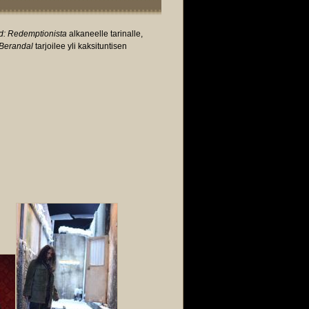
d: Redemptionista
alkaneelle tarinalle,
 Berandal
tarjoilee yli kaksituntisen