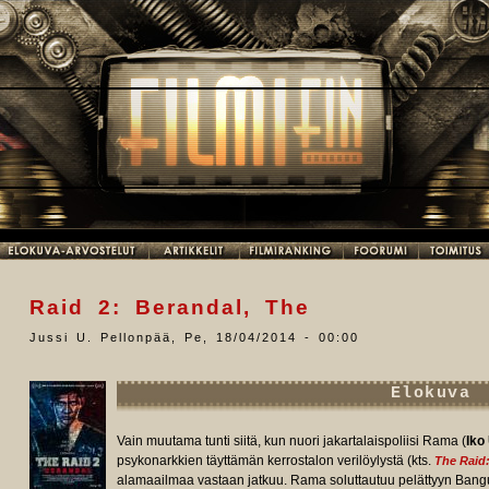
Raid 2: Berandal, The
Jussi U. Pellonpää
,
Pe, 18/04/2014 - 00:00
Elokuva
Vain muutama tunti siitä, kun nuori jakartalaispoliisi Rama (
Iko
psykonarkkien täyttämän kerrostalon verilöylystä (kts.
The Raid
alamaailmaa vastaan jatkuu. Rama soluttautuu pelättyyn Bangun