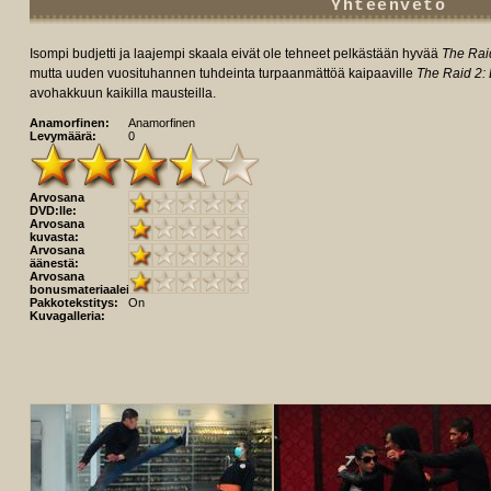
Yhteenveto
Isompi budjetti ja laajempi skaala eivät ole tehneet pelkästään hyvää
The Rai
mutta uuden vuosituhannen tuhdeinta turpaanmättöä kaipaaville
The Raid 2:
avohakkuun kaikilla mausteilla.
Anamorfinen:
Anamorfinen
Levymäärä:
0
Arvosana
DVD:lle:
Arvosana
kuvasta:
Arvosana
äänestä:
Arvosana
bonusmateriaaleista:
Pakkotekstitys:
On
Kuvagalleria: