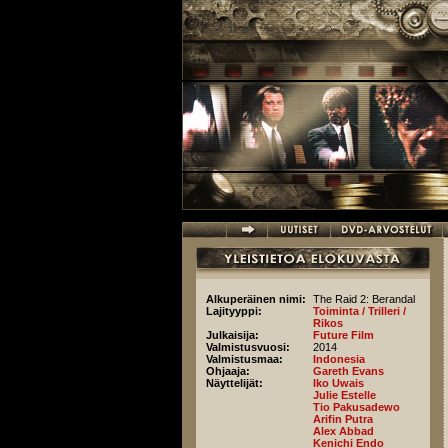
Hyppää pääsisältöön
Alkuperäinen nimi:
The Raid 2: Berandal
Lajityyppi:
Toiminta / Trilleri /
Rikos
Julkaisija:
Future Film
Valmistusvuosi:
2014
Valmistusmaa:
Indonesia
Ohjaaja:
Gareth Evans
Näyttelijät:
Iko Uwais
Julie Estelle
Tio Pakusadewo
Arifin Putra
Alex Abbad
Kenichi Endo