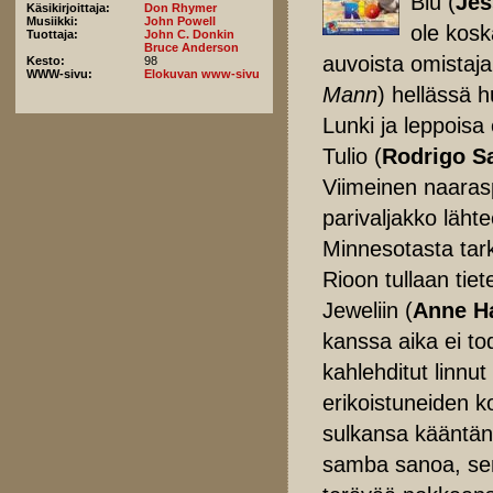
Blu (
Jes
Käsikirjoittaja:
Don Rhymer
Musiikki:
John Powell
ole kosk
Tuottaja:
John C. Donkin
Bruce Anderson
auvoista omistaja
Kesto:
98
WWW-sivu:
Elokuvan www-sivu
Mann
) hellässä 
Lunki ja leppoisa 
Tulio (
Rodrigo S
Viimeinen naarasp
parivaljakko läh
Minnesotasta tark
Rioon tullaan tiet
Jeweliin (
Anne H
kanssa aika ei tod
kahlehditut linnut
erikoistuneiden k
sulkansa kääntän
samba sanoa, sen