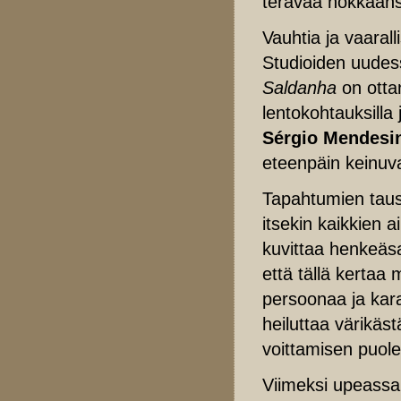
terävää nokkaans
Vauhtia ja vaaralli
Studioiden uudes
Saldanha
on otta
lentokohtauksilla 
Sérgio Mendesi
eteenpäin keinuv
Tapahtumien taust
itsekin kaikkien 
kuvittaa henkeäsa
että tällä kertaa
persoonaa ja kara
heiluttaa värikäs
voittamisen puole
Viimeksi upeass