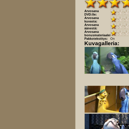
Arvosana
DVD:lle:
Arvosana
kuvasta:
Arvosana
äänestä:
Arvosana
bonusmateriaaleista:
Pakkotekstitys:
On
Kuvagalleria: