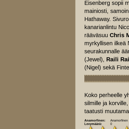
Eisenberg sopii 
mainiosti, samoi
Hathaway. Sivuro
kanarianlintu Nic
rääväsuu
Chris 
myrkyllisen ilke
seurakunnalle ä
(Jewel),
Raili Ra
(Nigel) sekä Finte
Koko perheelle yh
silmille ja korvil
taatusti muutama
Anamorfinen:
Anamorfinen
Levymäärä:
0