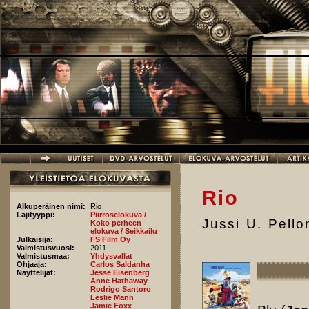
Hyppää pääsisältöön
Rio
Alkuperäinen nimi:
Rio
Lajityyppi:
Piirroselokuva /
Jussi U. Pell
Koko perheen
elokuva / Seikkailu
Julkaisija:
FS Film Oy
Valmistusvuosi:
2011
Valmistusmaa:
Yhdysvallat
Ohjaaja:
Carlos Saldanha
Näyttelijät:
Jesse Eisenberg
Anne Hathaway
Rodrigo Santoro
Leslie Mann
Jamie Foxx