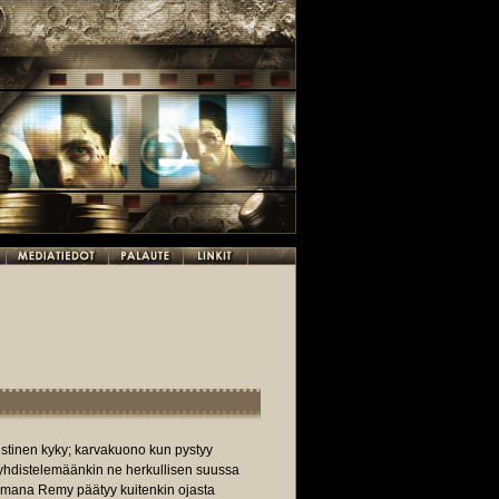
istinen kyky; karvakuono kun pystyy
yhdistelemäänkin ne herkullisen suussa
amana Remy päätyy kuitenkin ojasta