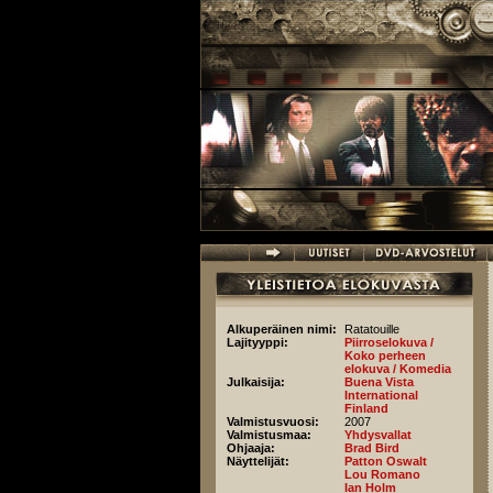
Hyppää pääsisältöön
Alkuperäinen nimi:
Ratatouille
Lajityyppi:
Piirroselokuva /
Koko perheen
elokuva / Komedia
Julkaisija:
Buena Vista
International
Finland
Valmistusvuosi:
2007
Valmistusmaa:
Yhdysvallat
Ohjaaja:
Brad Bird
Näyttelijät:
Patton Oswalt
Lou Romano
Ian Holm