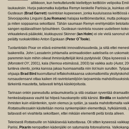
allikkoon, kun herkutteluretki kiellettyyn keittiöön velipoika Emil
laukauksiin. Hurja pakomatka kuljettaa Remyn keskelle Pariisia ja, kuinkas
Gusteaun (
Brad Garrett
) ravintolan kupeeseen, jonka kuuluisassa keittiössä 
Siivoojapoika Linguini (
Lou Romano
) halajaa keittiömestariksi, mutta poikap
ja miten soppaansa sekoittaisi. Tähän saumaan Remyn erehtymätön tietotaito s
sangen epätavallisen työsuhteen. Gusteaun ravintola nousee uudelleen koko
virkaatekevä pääkokki, kiukkupussi Skinner (
Ian Holm
) ei ole vielä sanonut v
pelätty ruokakriitikko Anton Egokaan (
Peter O`Toole
).
Tuotantotalo Pixar on elävä esimerkki innovatiivisuudesta, ja siitä ettei me
laakereilla. John Lassaterin johtamalla animaatioiden aatelisella on uskom
paremmin kuin mihin oikeat ihmisnäyttelijät ikinä pystyisivät. Olipa kyseessä si
(
Monsterit OY
, 2001), kala (
Nemoa etsimässä
, 2003) tai vaikka auto (
Autot
, 20
tunteva olento, jonka kanssa jakaa huomaamatta niin ilot kuin surutkin. Työpa
ohjaaja
Brad Bird
kuorruttanut leffakohokkaansa uskomattomilla yksityiskohdi
runsaudensarvi ottaa kaiken irti ravintolamiljöön tarjoamista mahdollisuuksis
tärkeintä maustetta, taitavasti tehtyä käsikirjoitusta.
Tarinaan onkin paneuduttu antaumuksella ja sitä osataan syventää dramaattise
henkeäsalpaava vauhti tai hilpeä hauskanpito siitä kärsisi.
Birdilla
on kadehdi
ihmisten kuin eläintenkin, syvin olemus ja sydän, ja saada mahdottomalta vai
Rottatouillessakin
käsitellään monia synkempiäkin elementtejä, hylkäämistä, y
taitavasti eri vivahteita sekoittaen, ettei mikään elementti peitä toista alleen.
Teknisesti
Rottatouille
on häikäisevää katsottavaa. Oli sitten kyseessä vaikkap
Pariisi,
Pixarin
neropattien kädenjälki on satumaista fotorealismia. Valkokanga