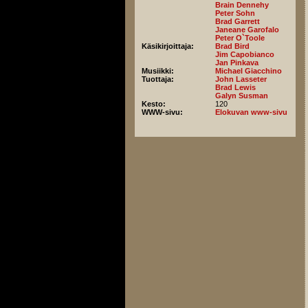
Brain Dennehy
Peter Sohn
Brad Garrett
Janeane Garofalo
Peter O`Toole
Käsikirjoittaja:
Brad Bird
Jim Capobianco
Jan Pinkava
Musiikki:
Michael Giacchino
Tuottaja:
John Lasseter
Brad Lewis
Galyn Susman
Kesto:
120
WWW-sivu:
Elokuvan www-sivu