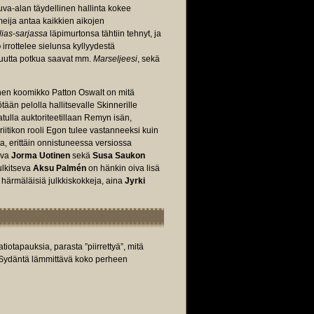
va-alan täydellinen hallinta kokee
eija antaa kaikkien aikojen
ias-sarjassa
läpimurtonsa tähtiin tehnyt, ja
o
irrottelee sielunsa kyllyydestä
 uutta potkua saavat mm.
Marseljeesi
, sekä
inen koomikko Patton Oswalt on mitä
ään pelolla hallitsevalle Skinnerille
atulla auktoriteetillaan Remyn isän,
iitikon rooli Egon tulee vastanneeksi kuin
, erittäin onnistuneessa versiossa
eva
Jorma Uotinen
sekä
Susa Saukon
ulkitseva
Aksu Palmén
on hänkin oiva lisä
härmäläisiä julkkiskokkeja, aina
Jyrki
otapauksia, parasta ”piirrettyä”, mitä
 Sydäntä lämmittävä koko perheen