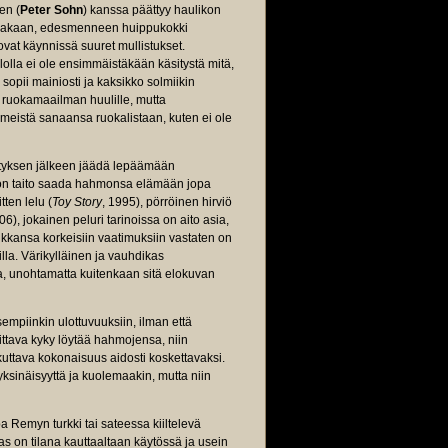
en (
Peter Sohn
) kanssa päättyy haulikon
 ollakaan, edesmenneen huippukokki
ovat käynnissä suuret mullistukset.
ololla ei ole ensimmäistäkään käsitystä mitä,
opii mainiosti ja kaksikko solmiikin
 ruokamaailman huulille, mutta
iimeistä sanaansa ruokalistaan, kuten ei ole
nestyksen jälkeen jäädä lepäämään
aton taito saada hahmonsa elämään jopa
tten lelu (
Toy Story
, 1995), pörröinen hirviö
06), jokainen peluri tarinoissa on aito asia,
ikkansa korkeisiin vaatimuksiin vastaten on
lla. Värikylläinen ja vauhdikas
ta, unohtamatta kuitenkaan sitä elokuvan
mpiinkin ulottuvuuksiin, ilman että
ttava kyky löytää hahmojensa, niin
kuttava kokonaisuus aidosti koskettavaksi.
ksinäisyyttä ja kuolemaakin, mutta niin
a Remyn turkki tai sateessa kiiltelevä
s on tilana kauttaaltaan käytössä ja usein