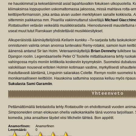
ne hauskimmat ja kekseliäimmät asiat tapahtuvatkin fokuksen ulkopuolella. Ku
kliimaksinsa loppupuolen uskomattomassa jaksossa, missä mahtava rotta-arm
keittöperformanssin, joka antaa aivan uuden merkityksen sanalle kokkisota.
Al
sittemmin paikkansa mm. Pixarilla vakiinnuttanut säveltäjä
Michael Giacchin
Rottatouillen
vetävän veikeällä musiikkiraidalla. Hienostuneesti maustettuina
useat muut tutut Ranskaan yhdistettävät musiikkiesitykset.
Alkuperäisistä ääninäyttelijöistä
Kellarin kunkku
–Tv-sarjasta tuttu taskukoko
onnistunein valinta oman arvonsa tuntevaksi Remy-rotaksi, samoin kuin keittiöt
äänensä antanut Sir Ian Holm. Veteraaninäyttelijä
Brian Dennehy
tulkitsee ta
Djangon roolin. Legendaariselle Peter O`Toolelle mittatilauksena tehty ruokakr
vahingossa myös moniin kriitikoita koskeviin kysymyksiin. Suomeksi dubatussa
valokiilaan nousevat eritoten Holmin kotimaan vastine, myrkyllisesti sihauttel
ihastuttavasti ääntämä, Linguinin salarakas Colette. Remyn roolin suomeksi t
monikansalliseen keittiöön. Hauskoina sattumina sopassa kelluu myös ripaus 
Sukulasta Sami Garamiin
.
Yhteenveto
Pettämättömällä tietotaidolla tehty
Rottatouille
on ehdottomasti vuoden animaati
Simpsoneiden
oman elokuvan ohella valkokankaille tänä vuonna tarjoillaan.
komedia, joka ansaitsee täydet viisi Michelin tähteä. Bon appètit.
Anamorfinen:
Anamorfinen
Levymäärä:
0