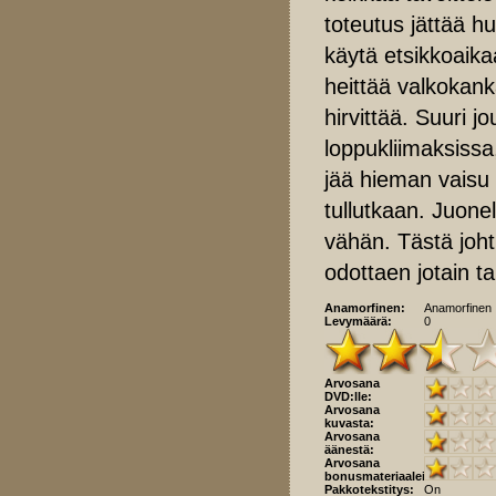
toteutus jättää h
käytä etsikkoaika
heittää valkokank
hirvittää. Suuri 
loppukliimaksissa
jää hieman vaisu 
tullutkaan. Juonel
vähän. Tästä joht
odottaen jotain t
Anamorfinen:
Anamorfinen
Levymäärä:
0
Arvosana
DVD:lle:
Arvosana
kuvasta:
Arvosana
äänestä:
Arvosana
bonusmateriaaleista:
Pakkotekstitys:
On