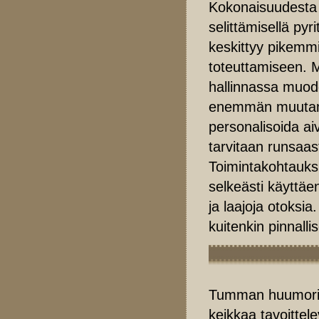
Kokonaisuudesta j
selittämisellä pyr
keskittyy pikemmi
toteuttamiseen. M
hallinnassa muod
enemmän muutamii
personalisoida aiv
tarvitaan runsaast
Toimintakohtauksi
selkeästi käyttäen
ja laajoja otoksia
kuitenkin pinnallis
Tumman huumorin 
keikkaa tavoittel