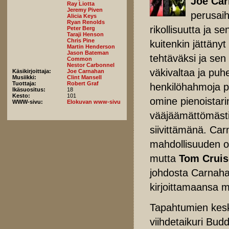
Joe Car
Ray Liotta
Jeremy Piven
perusaih
Alicia Keys
Ryan Renolds
rikollisuutta ja 
Peter Berg
Taraji Henson
Chris Pine
kuitenkin jättäny
Martin Henderson
Jason Bateman
tehtäväksi ja sen
Common
Nestor Carbonnel
väkivaltaa ja puh
Käsikirjoittaja:
Joe Carnahan
Musiikki:
Clint Mansell
Tuottaja:
Robert Graf
henkilöhahmoja p
Ikäsuositus:
18
Kesto:
101
omine pienoistar
WWW-sivu:
Elokuvan www-sivu
vääjäämättömästi
siivittämänä. Car
mahdollisuuden o
mutta
Tom Crui
johdosta Carnahan
kirjoittamaansa m
Tapahtumien keski
viihdetaikuri Budd