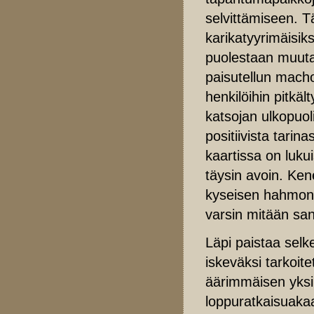
selvittämiseen. T
karikatyyrimäisik
puolestaan muuta
paisutellun mach
henkilöihin pitkäl
katsojan ulkopuoli
positiivista tari
kaartissa on lukui
täysin avoin. Ken
kyseisen hahmon e
varsin mitään san
Läpi paistaa sel
iskeväksi tarkoite
äärimmäisen yksi
loppuratkaisuakaa