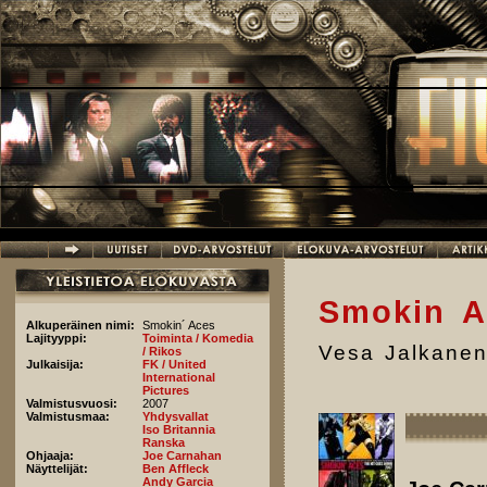
Hyppää pääsisältöön
Smokin A
Alkuperäinen nimi:
Smokin´ Aces
Lajityyppi:
Toiminta / Komedia
Vesa Jalkane
/ Rikos
Julkaisija:
FK / United
International
Pictures
Valmistusvuosi:
2007
Valmistusmaa:
Yhdysvallat
Iso Britannia
Ranska
Ohjaaja:
Joe Carnahan
Näyttelijät:
Ben Affleck
Andy Garcia