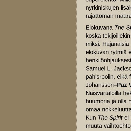
nyrkiniskujen lis
rajattoman määrä
Elokuvana
The Sp
koska tekijöilleki
miksi. Hajanaisia
elokuvan rytmiä e
henkilöohjauksest
Samuel L. Jackson
pahisroolin, eik
Johansson–
Paz 
Naisvartaloilla h
huumoria ja olla 
omaa nokkeluuttaa
Kun
The Spirit
ei 
muuta vaihtoehtoa