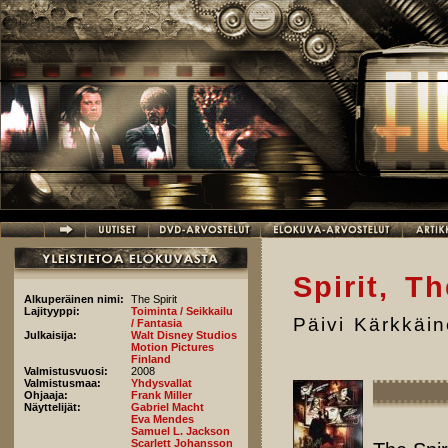
Hyppää pääsisältöön
Spirit, Th
Alkuperäinen nimi:
The Spirit
Lajityyppi:
Toiminta / Seikkailu
Päivi Kärkkäi
/ Fantasia
Julkaisija:
Walt Disney Studios
Motion Pictures
Finland
Valmistusvuosi:
2008
Valmistusmaa:
Yhdysvallat
Ohjaaja:
Frank Miller
Näyttelijät:
Gabriel Macht
Eva Mendes
Samuel L. Jackson
Scarlett Johansson