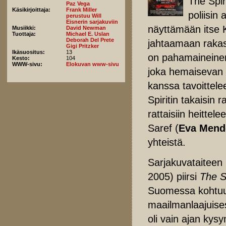
The Spiri
Paz Vega
Käsikirjoittaja:
Frank Miller
poliisin
perustuu Will
Eisnerin sarjakuviin
näyttämään itse 
Musiikki:
David Newman
Tuottaja:
Michael E. Uslan
Deborah Del Prete
jahtaamaan rakast
Gigi Pritzker
Ikäsuositus:
13
on pahamaineine
Kesto:
104
WWW-sivu:
Elokuvan www-sivu
joka hemaisevan s
kanssa tavoittele
Spiritin takaisin 
rattaisiin heittel
Saref (
Eva Mend
yhteistä.
Sarjakuvataiteen 
2005) piirsi
The Sp
Suomessa kohtuull
maailmanlaajuisest
oli vain ajan kysy