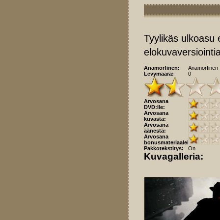
Tyylikäs ulkoasu 
elokuvaversiointi
Anamorfinen:
Anamorfinen
Levymäärä:
0
Arvosana
DVD:lle:
Arvosana
kuvasta:
Arvosana
äänestä:
Arvosana
bonusmateriaaleista:
Pakkotekstitys:
On
Kuvagalleria: