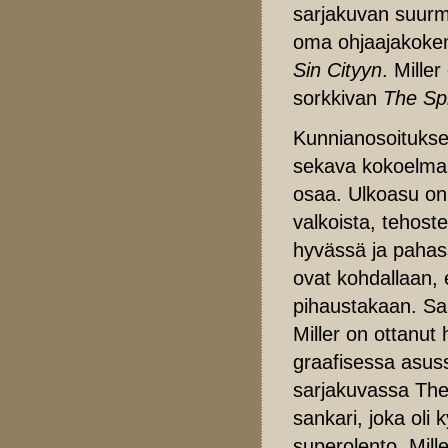
sarjakuvan suurmi
oma ohjaajakokem
Sin Cityyn
. Mille
sorkkivan
The Spi
Kunnianosoituksek
sekava kokoelma v
osaa. Ulkoasu on
valkoista, tehoste
hyvässä ja pahass
ovat kohdallaan, 
pihaustakaan. Sarj
Miller on ottanut 
graafisessa asuss
sarjakuvassa The S
sankari, joka oli
superolento. Mill