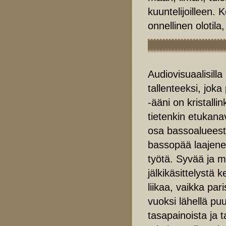
kuuntelijoilleen. 
onnellinen olotila,
Audiovisuaalisill
tallenteeksi, joka
-ääni on kristall
tietenkin etukanav
osa bassoalueesta 
bassopää laajenee
työtä. Syvää ja mu
jälkikäsittelystä
liikaa, vaikka pa
vuoksi lähellä pu
tasapainoista ja t