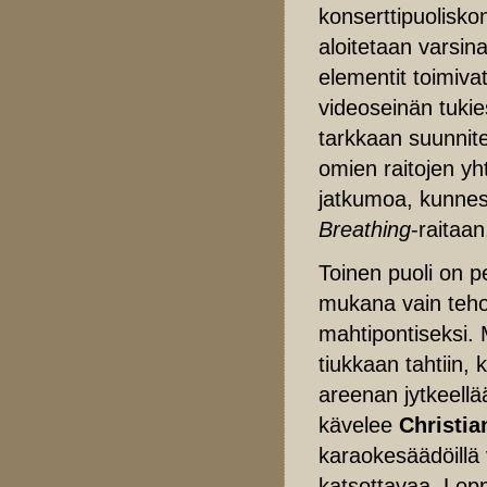
konserttipuolisk
aloitetaan varsin
elementit toimivat
videoseinän tuki
tarkkaan suunnitel
omien raitojen y
jatkumoa, kunnes 
Breathing
-raitaan
Toinen puoli on p
mukana vain teho
mahtipontiseksi. 
tiukkaan tahtiin,
areenan jytkeellä
kävelee
Christia
karaokesäädöillä v
katsottavaa. Lopp