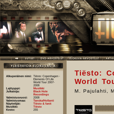
Hyppää pääsisältöön
Tiësto: 
Alkuperäinen nimi:
Tiësto: Copenhagen -
World To
Elements Of Life
World Tour 2007-
2008
Lajityyppi:
Musiikki
M. Pajulahti
,
M
Julkaisija:
Black Hole
Recordings
Valmistusvuosi:
2008
Valmistusmaa:
Tanska/Hollanti
Näyttelijät:
Tiësto & fanit
Musiikki:
Tiësto
Kesto:
255