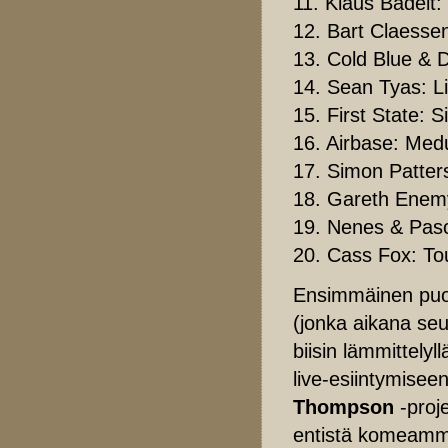
11. Klaus Badelt:
12. Bart Claessen
13. Cold Blue & 
14. Sean Tyas: L
15. First State: 
16. Airbase: Med
17. Simon Patter
18. Gareth Enemy
19. Nenes & Pasc
20. Cass Fox: To
Ensimmäinen puoli
(jonka aikana seu
biisin lämmittely
live-esiintymise
Thompson
-proje
entistä komeammi