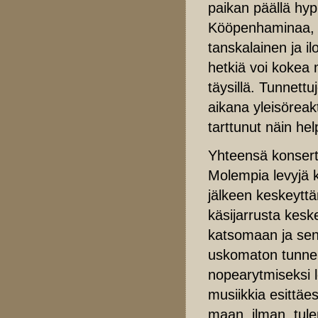
paikan päällä hyp
Kööpenhaminaa, tu
tanskalainen ja i
hetkiä voi kokea
täysillä. Tunnett
aikana yleisöreakt
tarttunut näin hel
Yhteensä konsertt
Molempia levyjä 
jälkeen keskeyttä
käsijarrusta kesk
katsomaan ja sen 
uskomaton tunnelm
nopearytmiseksi l
musiikkia esittäe
maan, ilman, tulen