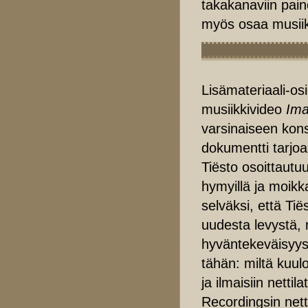
takakanaviin paino
myös osaa musiiki
Lisämateriaali-os
musiikkivideo
Ima
varsinaiseen konse
dokumentti tarjoa
Tiësto osoittautuu
hymyillä ja moikk
selväksi, että Tië
uudesta levystä
hyväntekeväisyy
tähän: miltä kuu
ja ilmaisiin nettil
Recordingsin nett