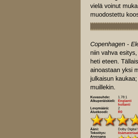
vielä voinut mukaa
muodostettu koos
Copenhagen - El
niin vahva esitys
heti eteen. Tällai
ainoastaan yksi mi
julkaisun kaukaa;
muillekin.
Kuvasuhde:
1.78:1
Alkuperäiskieli:
Englanti
hollanti
Levymäärä:
2
Aluekoodi:
R0
Ääni:
Dolby Digital
Tekstitys:
lisämateriaal
Arvosana