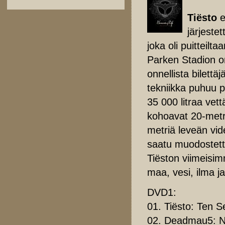
Tiësto
e
järjeste
joka oli puitteil
Parken Stadion on
onnellista bilettä
tekniikka puhuu p
35 000 litraa vett
kohoavat 20-metr
metriä leveän vide
saatu muodostett
Tiëston viimeisi
maa, vesi, ilma ja 
DVD1:
01. Tiësto: Ten 
02. Deadmau5: N