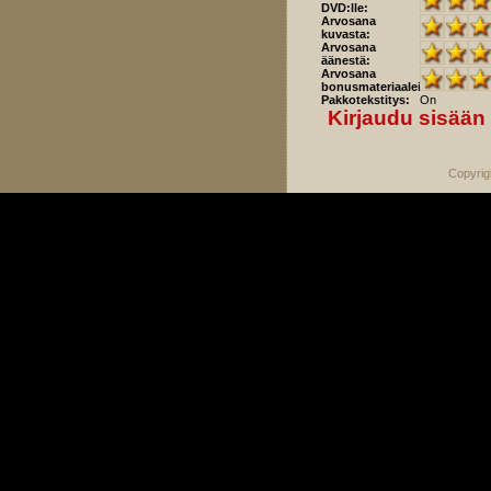
DVD:lle:
Arvosana
kuvasta:
Arvosana
äänestä:
Arvosana
bonusmateriaaleista:
Pakkotekstitys:
On
Kirjaudu sisään
Copyrig