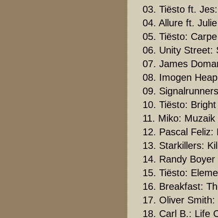
03. Tiësto ft. Je
04. Allure ft. J
05. Tiësto: Carp
06. Unity Street:
07. James Doman 
08. Imogen Heap:
09. Signalrunner
10. Tiësto: Brigh
11. Miko: Muzai
12. Pascal Feliz:
13. Starkillers: Kil
14. Randy Boyer 
15. Tiësto: Eleme
16. Breakfast: T
17. Oliver Smith
18. Carl B.: Life