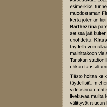
esimerkiksi tunn
muodostaman
Fi
kerta jotenkin li
Barthezzina
par
setissä jää kuiten
unohdettu:
Klaus
täydellä voimalla
mainittakoon viel
Tanskan stadionil
uhkuu tanssittam
Tiësto hoitaa kei
täydellisiä, miehe
videoseinän materi
livekuvaa muilta k
välittyvät ruudun 