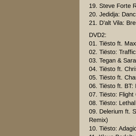
19. Steve Forte 
20. Jedidja: Dan
21. D’alt Vila: Br
DVD2:
01. Tiësto ft. Ma
02. Tiësto: Traffic
03. Tegan & Sara
04. Tiësto ft. Chr
05. Tiësto ft. Ch
06. Tiësto ft. BT
07. Tiësto: Fligh
08. Tiësto: Lethal
09. Delerium ft. 
Remix)
10. Tiësto: Adagi